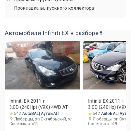
Прокладка выпускного коллектора
Автомобили Infiniti EX в разборе
8
Infiniti EX
2011
г.
Infiniti EX
2011
г.
3.0D (240Hp) (V9X) 4WD AT
3.0D (240Hp) (V9X)
542
AutoBAL| АутоБАЛ
542
AutoBAL| Ауто
Люберцы, рп Октябрьский, ул.
Люберцы, рп Октябр
Советская, с19
Советская, с19