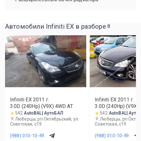
Автомобили Infiniti EX в разборе
8
Infiniti EX
2011
г.
Infiniti EX
2011
г.
3.0D (240Hp) (V9X) 4WD AT
3.0D (240Hp) (V9X)
542
AutoBAL| АутоБАЛ
542
AutoBAL| Ауто
Люберцы, рп Октябрьский, ул.
Люберцы, рп Октябр
Советская, с19
Советская, с19
(988) 010-10-49
(988) 010-10-49