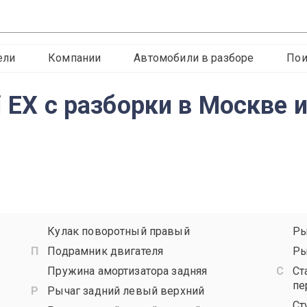
ели
Компании
Автомобили в разборе
Пои
i EX с разборки в Москве 
Кулак поворотный правый
Ры
Подрамник двигателя
Ры
Пружина амортизатора задняя
Ст
пе
Рычаг задний левый верхний
Ст