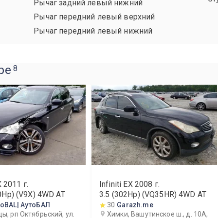
Рычаг задний левый нижний
Рычаг передний левый верхний
Рычаг передний левый нижний
ре
8
X
2011
г.
Infiniti EX
2008
г.
0Hp) (V9X) 4WD AT
3.5 (302Hp) (VQ35HR) 4WD AT
toBAL| АутоБАЛ
30
Garazh.me
ы, рп Октябрьский, ул.
Химки, Вашутинское ш., д. 10А,