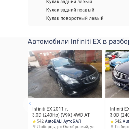
Кулак задний левый
Кулак задний правый
Кулак поворотный левый
Автомобили Infiniti EX в разбо
Infiniti EX
2011
г.
Infiniti E
3.0D (240Hp) (V9X) 4WD AT
3.0D (24
542
AutoBAL| АутоБАЛ
542
Au
Люберцы, рп Октябрьский, ул.
Люберц