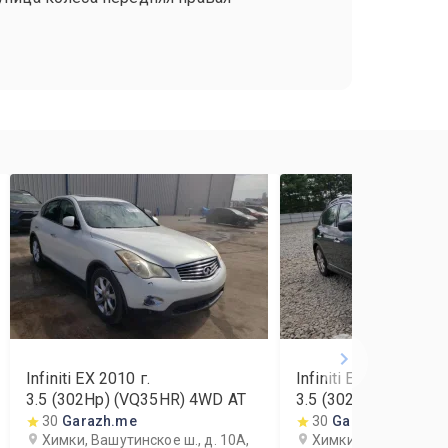
Infiniti EX
2010
г.
Infiniti EX
2010
г.
3.5 (302Hp) (VQ35HR) 4WD AT
3.5 (302Hp) (VQ35H
30
Garazh.me
30
Garazh.me
Химки, Вашутинское ш., д. 10А,
Химки, Вашутинское 