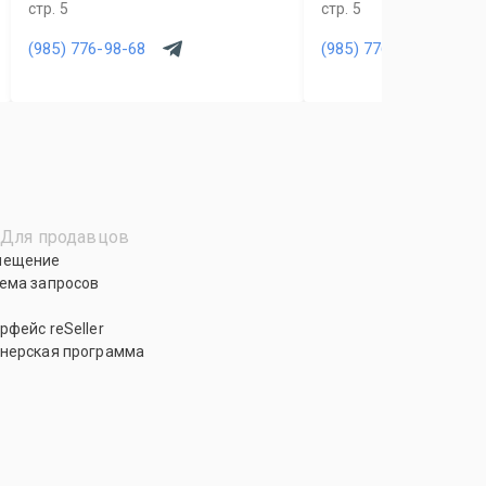
стр. 5
стр. 5
(985) 776-98-68
(985) 776-98-68
Для продавцов
мещение
ема запросов
рфейс reSeller
нерская программа