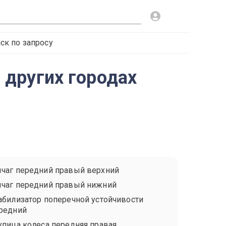
ск по запросу
и других городах
чаг передний правый верхний
чаг передний правый нижний
абилизатор поперечной устойчивости
редний
упица колеса передняя правая