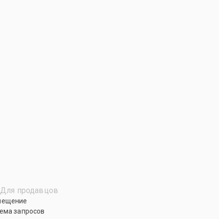
Для продавцов
мещение
ема запросов