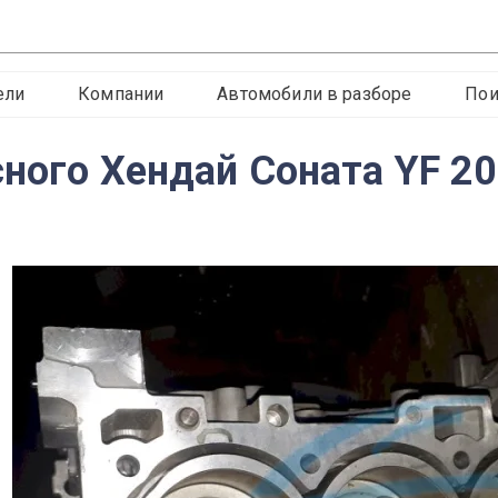
ели
Компании
Автомобили в разборе
Пои
сного Хендай Соната YF 2