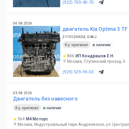
(922) 700-40-70
06.08.2026
двигатель Kia Optima 3 TF
211012GK04, G4KJ
б.у. оригинал
в наличии
846
ИП Кондрашов Е.Н.
Москва, Ступинский проезд, 6
(929) 529-99-03
03.08.2026
Двигатель без навесного
б.у. оригинал
в наличии
364
М4 Моторс
Москва, Индустриальный парк Андреевское, ул. Централ