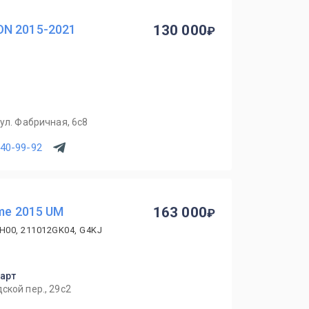
ON 2015-2021
130 000
ул. Фабричная, 6с8
540-99-92
ime 2015 UM
163 000
H00, 211012GK04, G4KJ
парт
ской пер., 29с2