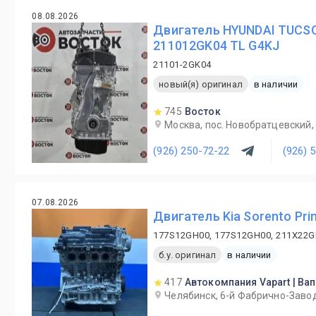
08.08.2026
Двигатель HYUNDAI TUCS
211012GK04 TL G4KJ
21101-2GK04
новый(я) оригинал
в наличии
745
Восток
Москва, пос. Новобратцевский, 
(926) 250-72-22
(926) 
07.08.2026
Двигатель Kia Sorento Pr
177S12GH00, 177S12GH00, 211X22G
б.у. оригинал
в наличии
417
Автокомпания Vapart | Ва
Челябинск, 6-й Фабрично-Завод