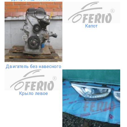
R
Капот
Двигатель без навесного
R
Крыло левое