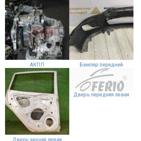
АКПП
Бампер передний
R
Дверь передняя левая
Дверь задняя левая