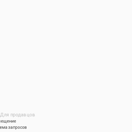
Для продавцов
мещение
ема запросов