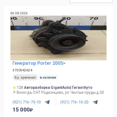
06.08.2026
Генератор Porter 2005>
3730042624
б.у. оригинал
в наличии
128
Авторазборка GigantAuto| ГигантАуто
Вологда, СНТ Родионцево, ул. Чистые пруды д.20
(921) 716-75-10
(921) 716-10-20
15 000