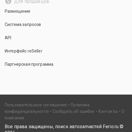
Для продавцов
Размещение
Система запросов
API
Интерфейс reSeller
Партнерская программа
Пользовательское соглашение
Политика
конфиденциальности
Сообщить об ошибке
Контакты
О
компании
Все права защищены, поиск автозапчастей Ferio.ru ©