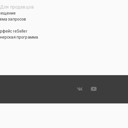
Для продавцов
мещение
ема запросов
рфейс reSeller
нерская программа