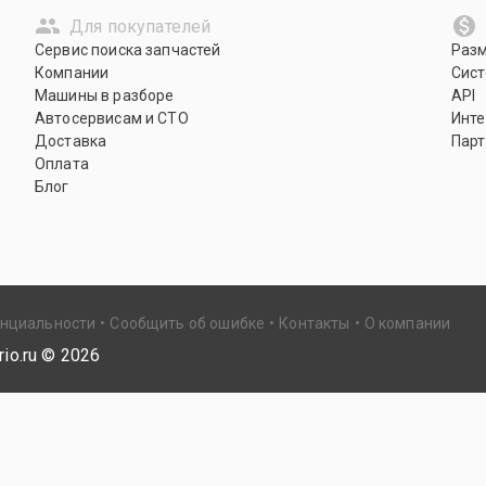
Для покупателей
Сервис поиска запчастей
Раз
Компании
Сист
Машины в разборе
API
Автосервисам и СТО
Инте
Доставка
Парт
Оплата
Блог
енциальности
Сообщить об ошибке
Контакты
О компании
io.ru ©
2026