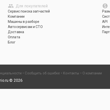
Для покупателей
Сервис поиска запчастей
Раз
Компании
Сист
Машины в разборе
API
Автосервисам и СТО
Инте
Доставка
Парт
Оплата
Блог
енциальности
Сообщить об ошибке
Контакты
О компании
io.ru ©
2026