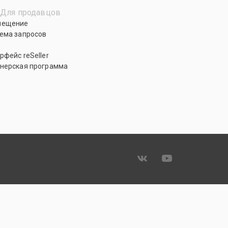
Для продавцов
мещение
ема запросов
рфейс reSeller
нерская программа