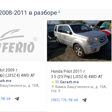
 2008-2011 в разборе
4
R
lot
2009
г.
Honda Pilot
2011
г.
Hp) (J35Z4) 4WD AT
3.5 (257Hp) (J35Z4) 4WD AT
azh.me
30
Garazh.me
Вашутинское ш., д. 10А,
Химки, Вашутинское ш., д. 10А,
стр. 5
-98-68
(985) 776-98-68