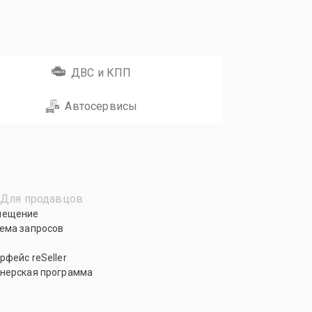
ДВС и КПП
Автосервисы
Для продавцов
мещение
ема запросов
рфейс reSeller
нерская программа