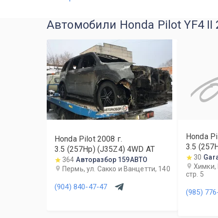
Автомобили Honda Pilot YF4 II
Honda Pi
Honda Pilot
2008
г.
3.5 (257
3.5 (257Hp) (J35Z4) 4WD AT
30
Gar
364
Авторазбор 159АВТО
Химки, 
Пермь, ул. Сакко и Ванцетти, 140
стр. 5
(904) 840-47-47
(985) 776