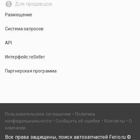
Для продавцов
Размещение
Система запросов
API
Интерфейс reSeller
Партнерская программа
Пользовательское соглашение
Политика
конфиденциальности
Сообщить об ошибке
Контакты
О
компании
Все права защищены, поиск автозапчастей Ferio.ru ©