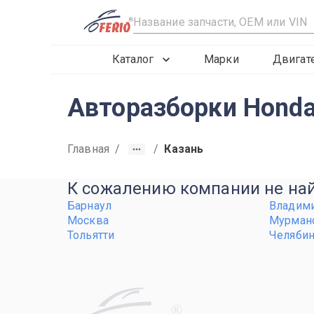
R
Каталог
Марки
Двигат
Авторазборки Honda 
Главная
/
/
Казань
К сожалению компании не найд
Барнаул
Владим
Москва
Мурман
Тольятти
Челяби
R