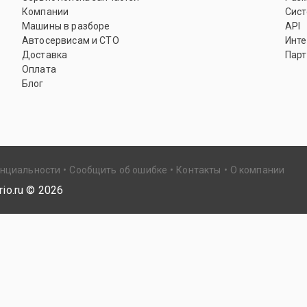
Компании
Сист
Машины в разборе
API
Автосервисам и СТО
Инте
Доставка
Парт
Оплата
Блог
енциальности
Сообщить об ошибке
Контакты
О компании
io.ru ©
2026