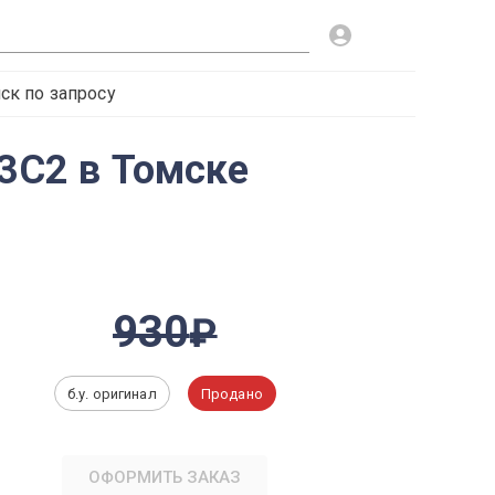
ск по запросу
 3C2 в Томске
930
б.у. оригинал
Продано
ОФОРМИТЬ ЗАКАЗ