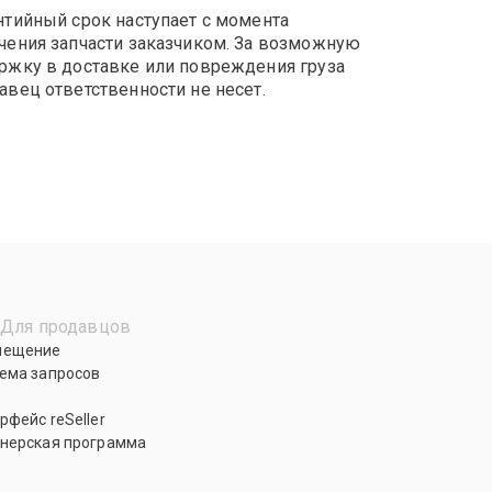
нтийный срок наступает с момента
чения запчасти заказчиком. За возможную
ржку в доставке или повреждения груза
авец ответственности не несет.
Для продавцов
мещение
ема запросов
рфейс reSeller
нерская программа