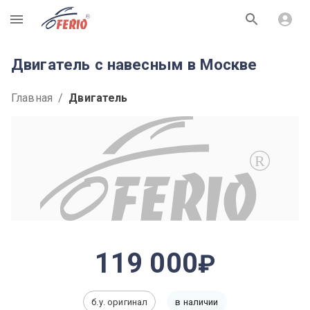
R
Двигатель с навесным в Москве
Главная
/
Двигатель
R
119 000
б.у. оригинал
в наличии