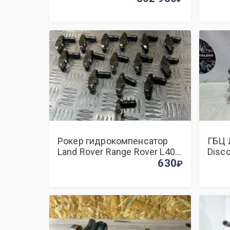
Рокер гидрокомпенсатор
ГБЦ 
Land Rover Range Rover L405
Disc
306DT
630
L319