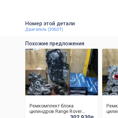
Номер этой детали
Двигатель (306DT)
Похожие предложения
Ремкомплект блока
Ремк
цилиндров Range Rover
цили
Sport 306DT
302 930
306D