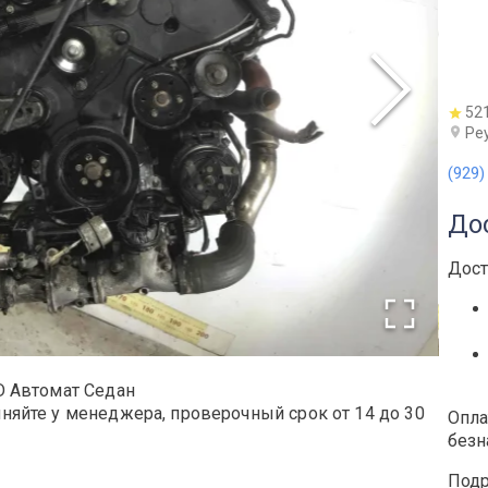
52
Ре
(929)
До
Дост
TD Автомат Седан
чняйте у менеджера, проверочный срок от 14 до 30
Опла
безн
Подр