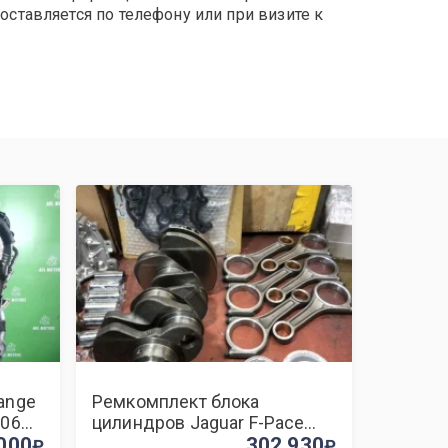
оставляется по телефону или при визите к
ange
Ремкомплект блока
306DT
цилиндров Jaguar F-Pace
000
306DT
302 930