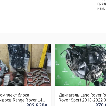
пред
нам.
омплект блока
Двигатель Land Rover R
ндров Range Rover L405
Rover Sport 2013-2022 
T
302 930
306DT
370 