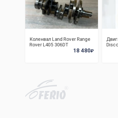
Коленвал Land Rover Range
Двиг
Rover L405 306DT
Disc
18 480
R