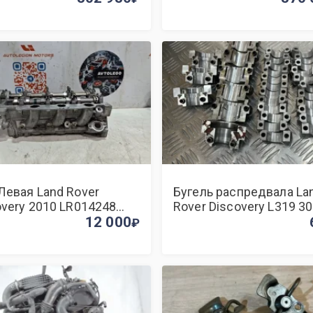
Левая Land Rover
Бугель распредвала La
overy 2010 LR014248
Rover Discovery L319 3
 306DT
12 000