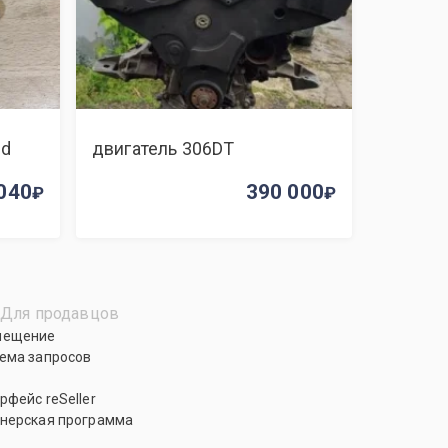
nd
двигатель 306DT
040
390 000
Для продавцов
мещение
ема запросов
рфейс reSeller
нерская программа