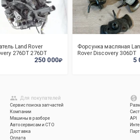
атель Land Rover
Форсунка масляная La
overy 276DT 276DT
Rover Discovery 306DT
250 000
5 
Для покупателей
Сервис поиска запчастей
Раз
Компании
Сист
Машины в разборе
API
Автосервисам и СТО
Инте
Доставка
Парт
Оплата