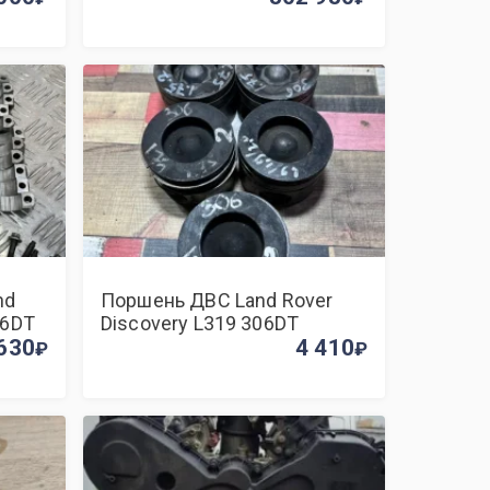
nd
Поршень ДВС Land Rover
06DT
Discovery L319 306DT
630
4 410