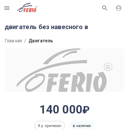
R
двигатель без навесного в
Главная
/
Двигатель
R
140 000
б.у. оригинал
в наличии