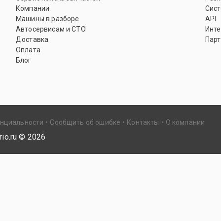
Компании
Сист
Машины в разборе
API
Автосервисам и СТО
Инте
Доставка
Парт
Оплата
Блог
енциальности
Сообщить об ошибке
Контакты
О компании
io.ru ©
2026