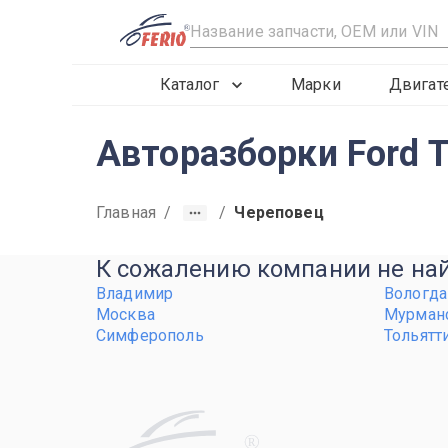
R
Каталог
Марки
Двигат
Авторазборки Ford T
Главная
/
/
Череповец
К сожалению компании не найд
Владимир
Вологда
Москва
Мурман
Симферополь
Тольятт
R