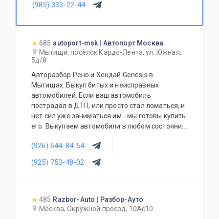
(985) 333-22-44
685
autoport-msk | Автопорт Москва
Мытищи, посёлок Кардо-Лента, ул. Южная,
5д/8
Авторазбор Рено и Хендай Genesis в
Мытищах. Выкуп битых и неисправных
автомобилей. Если ваш автомобиль
пострадал в ДТП, или просто стал ломаться, и
нет сил уже заниматься им - мы готовы купить
его. Выкупаем автомобили в любом состоянии.
Оценка стоимости происходит дистанционно
(926) 644-84-54
по фото. Наши специалисты приедут, оформят
договор, вывезут автомобиль на эвакуаторе.
(925) 753-48-02
485
Razbor-Auto | Разбор-Ауто
Москва, Окружной проезд, 10Ас10