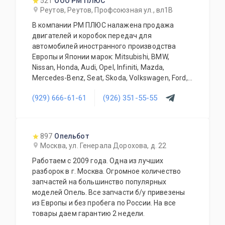
521
ООО РМ ПЛЮС
дополнительное оборудование для Вашего
Реутов, Реутов, Профсоюзная ул., вл1В
автомобиля. Гарантия качества на все услуги
В компании РМ ПЛЮС налажена продажа
и продукцию. Квалифицированные
двигателей и коробок передач для
специалисты. Мы работаем для Вас каждый
автомобилей иностранного производства
день.
Европы и Японии марок: Mitsubishi, BMW,
Nissan, Honda, Audi, Opel, Infiniti, Mazda,
Mercedes-Benz, Seat, Skoda, Volkswagen, Ford,
Iveco, Fiat, Citroen . Продукция Б/У и только
(929) 666-61-61
(926) 351-55-55
оригинальная. Все агрегаты тщательно
отбираются нашими специалистами и
обязательно проходят проверку. Наша
компания длительное время успешно
897
Опельбот
занимается реализацией силовых агрегатов,
Москва, ул. Генерала Дорохова, д. 22
автоматических и механических коробок
Работаем с 2009 года. Одна из лучших
передач. Агрегаты в наличии или под заказ.
разборок в г. Москва. Огромное количество
Поставка под заказ производится в
запчастей на большинство популярных
кратчайшие сроки. Поставки осуществляются
моделей Опель. Все запчасти б/у привезены
в любую точку Российской Федерации.
из Европы и без пробега по России. На все
Грамотные специалисты всегда рады
товары даем гарантию 2 недели.
ответить на все интересующие Вас вопросы.