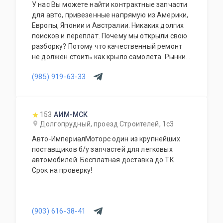
У нас Вы можете найти контрактные запчасти
для авто, привезенные напрямую из Америки,
Европы, Японии и Австралии. Никаких долгих
поисков и переплат. Почему мы открыли свою
разборку? Потому что качественный ремонт
не должен стоить как крыло самолета. Рынки
США, Европы, Японии и Австралии полны
(985) 919-63-33
отличных доноров с живыми узлами. Мы
отбираем лучшее, чтобы вы могли починить
авто с умом, а не переплачивать за новый
оригинал у дилера.
153
АИМ-МСК
Долгопрудный, проезд Строителей, 1с3
Авто-ИмпериалМоторс один из крупнейших
поставщиков б/у запчастей для легковых
автомобилей. Бесплатная доставка до ТК.
Срок на проверку!
(903) 616-38-41