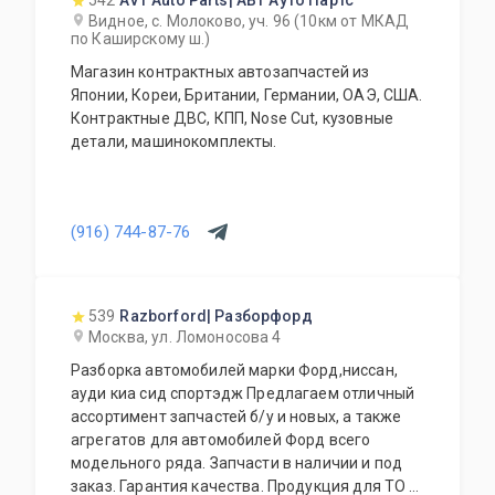
542
AVT Auto Parts| АВТ Ауто Партс
Mercedes-Benz.
Видное, с. Молоково, уч. 96 (10км от МКАД
по Каширскому ш.)
Магазин контрактных автозапчастей из
Японии, Кореи, Британии, Германии, ОАЭ, США.
Контрактные ДВС, КПП, Nose Cut, кузовные
детали, машинокомплекты.
(916) 744-87-76
539
Razborford| Разборфорд
Москва, ул. Ломоносова 4
Разборка автомобилей марки Форд,ниссан,
ауди киа сид спортэдж Предлагаем отличный
ассортимент запчастей б/у и новых, а также
агрегатов для автомобилей Форд всего
модельного ряда. Запчасти в наличии и под
заказ. Гарантия качества. Продукция для ТО и