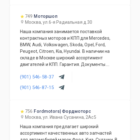
749
Моторшоп
Москва, ул.6-я Радиальная д.30
Наша компания занимается поставкой
контрактных моторов и КПП для Mercedes,
BMW, Audi, Volkswagen, Skoda, Opel, Ford,
Peugeot, Citroen, Kia, Hyundai. В наличии на
складе в Москве широкий ассортимент
двигателей и КПП. Гарантия. Документы.
Конкурентные цены. Работаем с оптовиками и
(901) 546-58-37
регионами. Контрактные запчасти (кузовные
элементы, трансмиссия, ходовая часть,
(901) 546-87-15
тормозная система, электрика, оптика,
салоны).Есть свой сервис и разборка.
756
Fordmotors| Фордмоторс
Москва, ул. Ивана Сусанина, 2Ас5
Наша компания предлагает широкий
ассортимент качественных авто запчастей
для автомобилей марок Форд, Киа, Судзуки. В