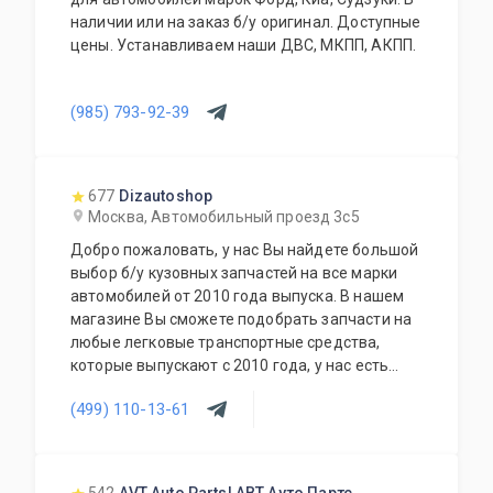
наличии или на заказ б/у оригинал. Доступные
цены. Устанавливаем наши ДВС, МКПП, АКПП.
(985) 793-92-39
677
Dizautoshop
Москва, Автомобильный проезд 3с5
Добро пожаловать, у нас Вы найдете большой
выбор б/у кузовных запчастей на все марки
автомобилей от 2010 года выпуска. В нашем
магазине Вы сможете подобрать запчасти на
любые легковые транспортные средства,
которые выпускают с 2010 года, у нас есть
запчасти на отечественные транспортные
(499) 110-13-61
средства УАЗ, Лада и все иностранные
автомобили как из популярного сегмента
Hyundai, Nissan, Kia, Ford, Volkswagen, так и
премиум марки Maserati, BMW, Lexus, Infiniti,