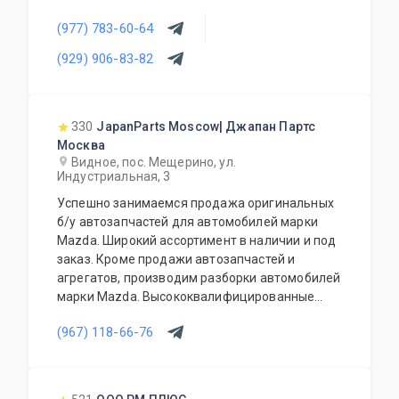
аксессуары также в наличии. Покупка
(977) 783-60-64
автомобилей. Доступные цены. Работа с
региональными клиентами. Приезжайте к нам
(929) 906-83-82
- квалифицированные специалисты помогут с
выбором.
330
JapanParts Moscow| Джапан Партс
Москва
Видное, пос. Мещерино, ул.
Индустриальная, 3
Успешно занимаемся продажа оригинальных
б/у автозапчастей для автомобилей марки
Mazda. Широкий ассортимент в наличии и под
заказ. Кроме продажи автозапчастей и
агрегатов, производим разборки автомобилей
марки Mazda. Высококвалифицированные
специалисты выполнят слесарный ремонт, все
(967) 118-66-76
его виды. В нашем автосервисе проводится
полная диагностика Вашего автомобиля.
Подберем и установим необходимую
автозапчасть или агрегат, а также