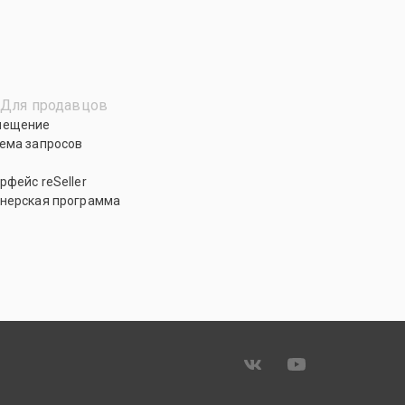
Для продавцов
мещение
ема запросов
рфейс reSeller
нерская программа