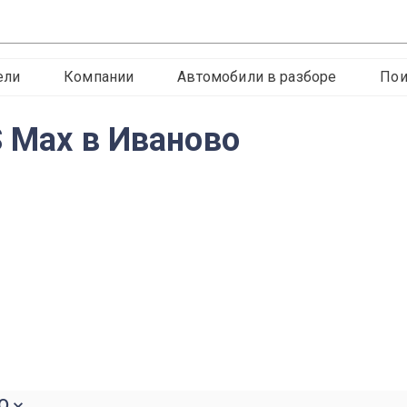
ели
Компании
Автомобили в разборе
Пои
S Max в Иваново
о