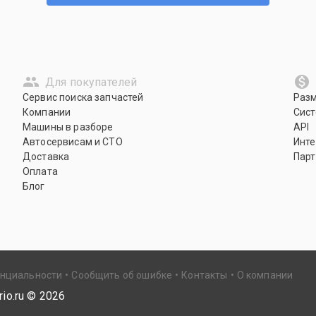
Для покупателей
Сервис поиска запчастей
Раз
Компании
Сист
Машины в разборе
API
Автосервисам и СТО
Инте
Доставка
Парт
Оплата
Блог
енциальности
Сообщить об ошибке
Контакты
О компании
io.ru ©
2026