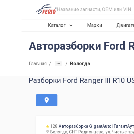
R
Каталог
Марки
Двигат
Авторазборки Ford R
Главная
/
/
Вологда
Разборки Ford Ranger III R10 
128
Авторазборка GigantAuto| ГигантАу
Вологда, СНТ Родионцево, ул. Чистые пр