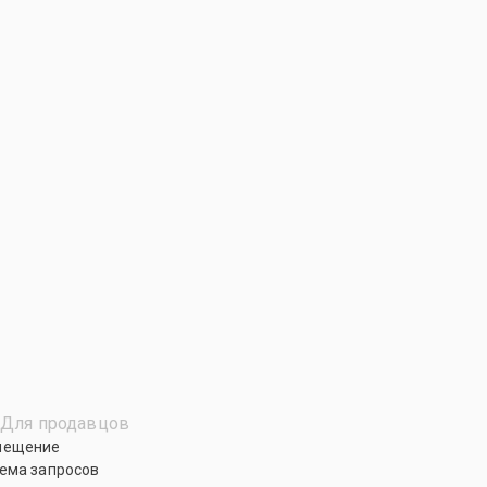
Для продавцов
мещение
ема запросов