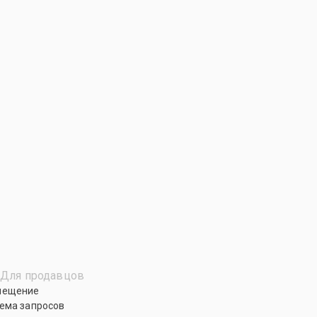
Для продавцов
мещение
ема запросов