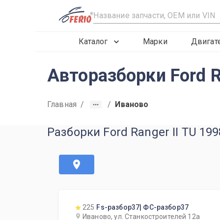
R
Каталог
Марки
Двигат
Авторазборки Ford R
Главная
/
/
Иваново
Разборки Ford Ranger II TU 19
225
Fs-разбор37| ФС-разбор37
Иваново, ул. Станкостроителей 12а