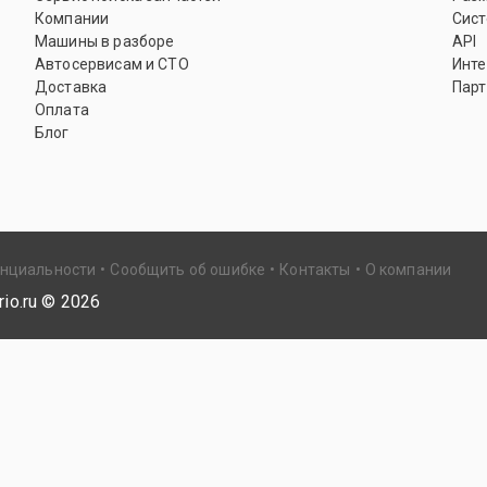
Компании
Сист
Машины в разборе
API
Автосервисам и СТО
Инте
Доставка
Парт
Оплата
Блог
енциальности
Сообщить об ошибке
Контакты
О компании
io.ru ©
2026