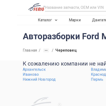
R
Каталог
Марки
Двигат
Авторазборки Ford 
Главная
/
/
Череповец
К сожалению компании не найд
Архангельск
Владим
Иваново
Краснод
Нижний Новгород
Пермь
R