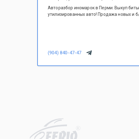
Авторазбор иномарок в Перми. Выкуп битых
утилизированных авто! Продажа новых и б/
(904) 840-47-47
R