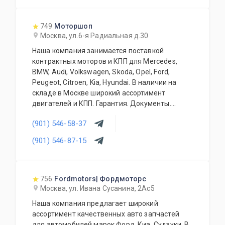
749
Моторшоп
Москва, ул.6-я Радиальная д.30
Наша компания занимается поставкой
контрактных моторов и КПП для Mercedes,
BMW, Audi, Volkswagen, Skoda, Opel, Ford,
Peugeot, Citroen, Kia, Hyundai. В наличии на
складе в Москве широкий ассортимент
двигателей и КПП. Гарантия. Документы.
Конкурентные цены. Работаем с оптовиками и
(901) 546-58-37
регионами. Контрактные запчасти (кузовные
элементы, трансмиссия, ходовая часть,
(901) 546-87-15
тормозная система, электрика, оптика,
салоны).Есть свой сервис и разборка.
756
Fordmotors| Фордмоторс
Москва, ул. Ивана Сусанина, 2Ас5
Наша компания предлагает широкий
ассортимент качественных авто запчастей
для автомобилей марок Форд, Киа, Судзуки. В