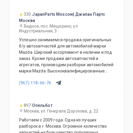
выбором.
330
JapanParts Moscow| Джапан Партс
Москва
Видное, пос. Мещерино, ул.
Индустриальная, 3
Успешно занимаемся продажа оригинальных
б/у автозапчастей для автомобилей марки
Mazda. Широкий ассортимент в наличии и под
заказ. Кроме продажи автозапчастей и
агрегатов, производим разборки автомобилей
марки Mazda. Высококвалифицированные
специалисты выполнят слесарный ремонт, все
(967) 118-66-76
его виды. В нашем автосервисе проводится
полная диагностика Вашего автомобиля.
Подберем и установим необходимую
автозапчасть или агрегат, а также
897
Опельбот
дополнительное оборудование для Вашего
Москва, ул. Генерала Дорохова, д. 22
автомобиля. Гарантия качества на все услуги
Работаем с 2009 года. Одна из лучших
и продукцию. Квалифицированные
разборок в г. Москва. Огромное количество
специалисты. Мы работаем для Вас каждый
запчастей на большинство популярных