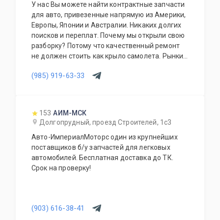
У нас Вы можете найти контрактные запчасти
для авто, привезенные напрямую из Америки,
Европы, Японии и Австралии. Никаких долгих
поисков и переплат. Почему мы открыли свою
разборку? Потому что качественный ремонт
не должен стоить как крыло самолета. Рынки
США, Европы, Японии и Австралии полны
(985) 919-63-33
отличных доноров с живыми узлами. Мы
отбираем лучшее, чтобы вы могли починить
авто с умом, а не переплачивать за новый
оригинал у дилера.
153
АИМ-МСК
Долгопрудный, проезд Строителей, 1с3
Авто-ИмпериалМоторс один из крупнейших
поставщиков б/у запчастей для легковых
автомобилей. Бесплатная доставка до ТК.
Срок на проверку!
(903) 616-38-41