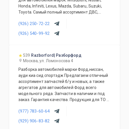
для автомобилей марок: Mitsubishi, Nissan,
Honda, Infiniti, Lexus, Mazda, Subaru, Suzuki,
Toyota. Самый полный ассортимент ДВС,
АКПП, МКПП, кузовных запчастей, подвесок и
(926) 250-72-22
прочего. Предоставляется гарантия качества
на всю продукцию. Приемлемые цены и
(926) 540-99-92
система скидок для постоянных и оптовых
клиентов. Будем рады видеть Вас у себя
ежедневно!
539
Razborford| Разборфорд
Москва, ул. Ломоносова 4
Разборка автомобилей марки Форд,ниссан,
ауди киа сид спортэдж Предлагаем отличный
ассортимент запчастей б/у и новых, а также
агрегатов для автомобилей Форд всего
модельного ряда. Запчасти в наличии и под
заказ. Гарантия качества. Продукция для ТО и
аксессуары также в наличии. Покупка
(977) 783-60-64
автомобилей. Доступные цены. Работа с
региональными клиентами. Приезжайте к нам
(929) 906-83-82
- квалифицированные специалисты помогут с