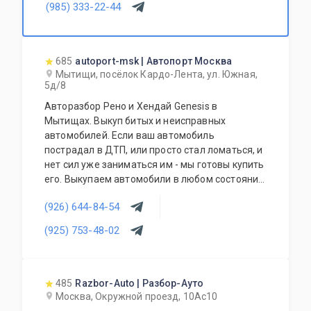
(985) 333-22-44
685
autoport-msk | Автопорт Москва
Мытищи, посёлок Кардо-Лента, ул. Южная,
5д/8
Авторазбор Рено и Хендай Genesis в
Мытищах. Выкуп битых и неисправных
автомобилей. Если ваш автомобиль
пострадал в ДТП, или просто стал ломаться, и
нет сил уже заниматься им - мы готовы купить
его. Выкупаем автомобили в любом состоянии.
Оценка стоимости происходит дистанционно
(926) 644-84-54
по фото. Наши специалисты приедут, оформят
договор, вывезут автомобиль на эвакуаторе.
(925) 753-48-02
485
Razbor-Auto | Разбор-Ауто
Москва, Окружной проезд, 10Ас10