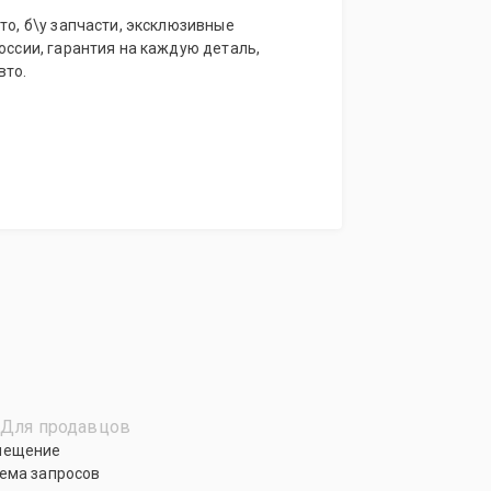
то, б\у запчасти, эксклюзивные
России, гарантия на каждую деталь,
вто.
Для продавцов
мещение
ема запросов