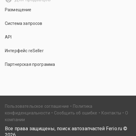
Размещение
Система запросов
API
Интерфейс reSeller
Партнерская программа
Пользовательское соглашение
Политика
конфиденциальности
Сообщить об ошибке
Контакты
О
компании
Все права защищены, поиск автозапчастей Ferio.ru ©
2026