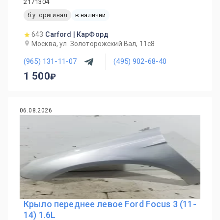
2171304
б.у. оригинал
в наличии
643
Carford | КарФорд
Москва, ул. Золоторожский Вал, 11с8
(965) 131-11-07
(495) 902-68-40
1 500
06.08.2026
Крыло переднее левое Ford Focus 3 (11-
14) 1.6L