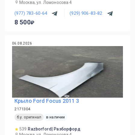
Москва, ул. Ломоносова 4
(977) 783-60-64
(929) 906-83-82
8 500
06.08.2026
Крыло Ford Focus 2011 3
2171304
б.у. оригинал
в наличии
539
Razborford| Разборфорд
Москва, ул. Ломоносова 4