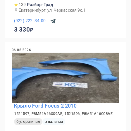
139
Разбор-Град
Екатеринбург, ул. Черкасская 9к.1
(922) 222-34-00
3 330
06.08.2026
Крыло Ford Focus 2 2010
1521597, P8M51A16009AE, 1521596, P8M51A16008AE
б.у. оригинал
в наличии