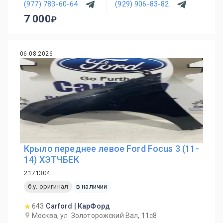
(977) 783-60-64
(929) 906-83-82
7 000
06.08.2026
Крыло переднее левое Ford Focus 3 (11-
14) ХЭТЧБЕК
2171304
б.у. оригинал
в наличии
643
Carford | КарФорд
Москва, ул. Золоторожский Вал, 11с8