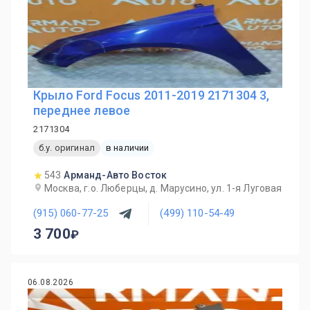
Крыло Ford Focus 2011-2019 2171304 3,
переднее левое
2171304
б.у. оригинал
в наличии
543
Арманд-Авто Восток
Москва, г.о. Люберцы, д. Марусино, ул. 1-я Луговая
(915) 060-77-25
(499) 110-54-49
3 700
06.08.2026