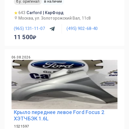
б.у. оригинал
в наличии
643
Carford | КарФорд
Москва, ул. Золоторожский Вал, 11с8
(965) 131-11-07
(495) 902-68-40
11 500
06.08.2026
Крыло переднее левое Ford Focus 2
ХЭТЧБЭК 1.6L
1521597