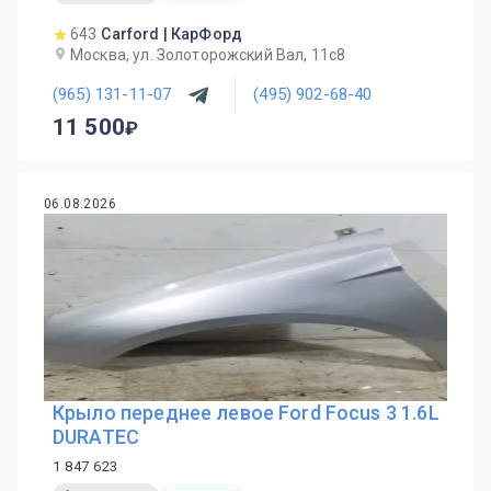
643
Carford | КарФорд
Москва, ул. Золоторожский Вал, 11с8
(965) 131-11-07
(495) 902-68-40
11 500
06.08.2026
Крыло переднее левое Ford Focus 3 1.6L
DURATEC
1 847 623