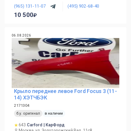
(965) 131-11-07
(495) 902-68-40
10 500
06.08.2026
Крыло переднее левое Ford Focus 3 (11-
14) ХЭТЧБЭК
2171304
б.у. оригинал
в наличии
643
Carford | КарФорд
Москва, ул. Золоторожский Вал, 11с8