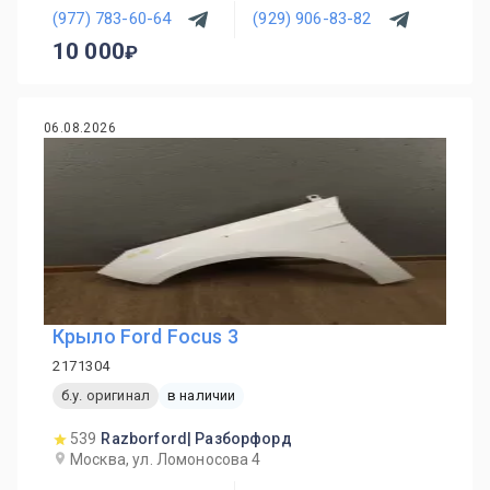
(977) 783-60-64
(929) 906-83-82
10 000
06.08.2026
Крыло Ford Focus 3
2171304
б.у. оригинал
в наличии
539
Razborford| Разборфорд
Москва, ул. Ломоносова 4