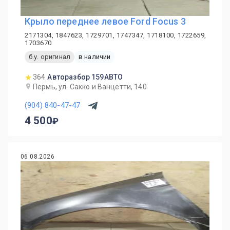
Крыло переднее левое Ford Focus 3
2171304, 1847623, 1729701, 1747347, 1718100, 1722659,
1703670
б.у. оригинал
в наличии
364
Авторазбор 159АВТО
Пермь, ул. Сакко и Ванцетти, 140
(904) 840-47-47
4 500
06.08.2026