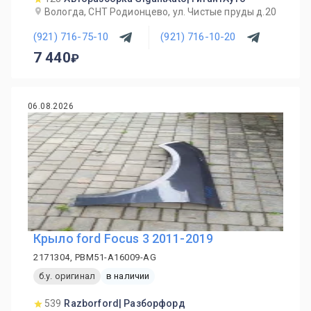
Вологда, СНТ Родионцево, ул. Чистые пруды д.20
(921) 716-75-10
(921) 716-10-20
7 440
06.08.2026
Крыло ford Focus 3 2011-2019
2171304, PBM51-A16009-AG
б.у. оригинал
в наличии
539
Razborford| Разборфорд