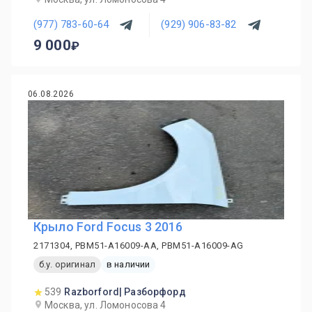
(977) 783-60-64
(929) 906-83-82
9 000
06.08.2026
Крыло Ford Focus 3 2016
2171304, PBM51-A16009-AA, PBM51-A16009-AG
б.у. оригинал
в наличии
539
Razborford| Разборфорд
Москва, ул. Ломоносова 4