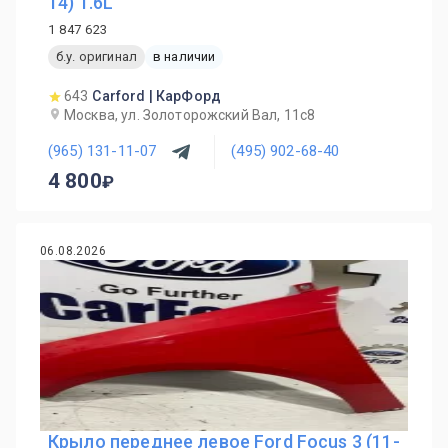
14) 1.6L
1 847 623
б.у. оригинал
в наличии
643
Carford | КарФорд
Москва, ул. Золоторожский Вал, 11с8
(965) 131-11-07
(495) 902-68-40
4 800
06.08.2026
Крыло переднее левое Ford Focus 3 (11-