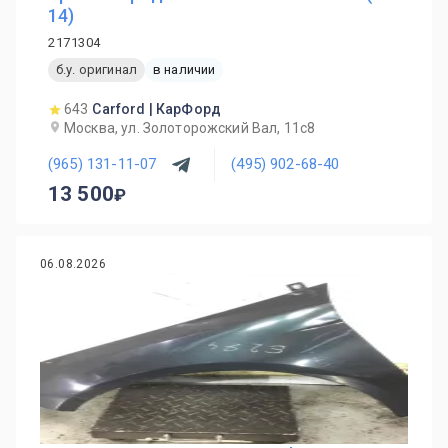
14)
2171304
б.у. оригинал
в наличии
643
Carford | КарФорд
Москва, ул. Золоторожский Вал, 11с8
(965) 131-11-07
(495) 902-68-40
13 500
06.08.2026