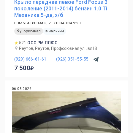
Крыло переднее левое Ford Focus 3
поколение (2011-2014) бензин 1.0 Ti
Механика 5-дв, х/б
PBM51A16009AG, 2171304 1847623
б.у. оригинал
в наличии
521
ООО РМ ПЛЮС
Реутов, Реутов, Профсоюзная ул., вл1В
(929) 666-61-61
(926) 351-55-55
7 500
06.08.2026