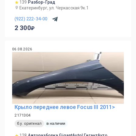
139
Разбор-Град
Екатеринбург, ул. Черкасская 9к.1
(922) 222-34-00
2 300
06.08.2026
Крыло переднее левое Focus III 2011>
2171304
б.у. оригинал
в наличии
128
Авторазборка GigantAuto| ГигантАуто