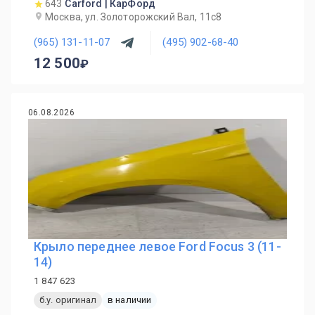
643
Carford | КарФорд
Москва, ул. Золоторожский Вал, 11с8
(965) 131-11-07
(495) 902-68-40
12 500
06.08.2026
Крыло переднее левое Ford Focus 3 (11-
14)
1 847 623
б.у. оригинал
в наличии