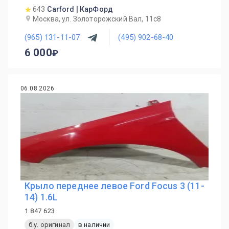
643
Carford | КарФорд
Москва, ул. Золоторожский Вал, 11с8
(965) 131-11-07
(495) 902-68-40
6 000
06.08.2026
Крыло переднее левое Ford Focus 3 (11-
14) 1.6L
1 847 623
б.у. оригинал
в наличии