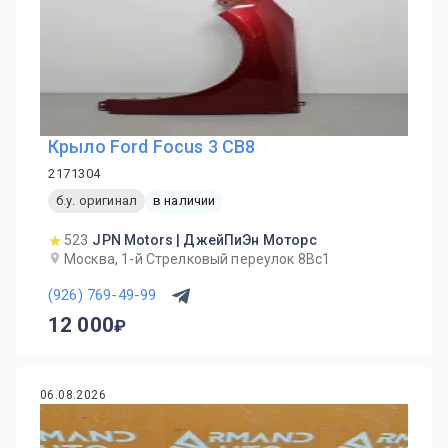
Крыло Ford Focus 3 CB8
2171304
б.у. оригинал
в наличии
523
JPN Motors | ДжейПиЭн Моторс
Москва, 1-й Cтрелковый переулок 8Вс1
(926) 769-49-99
12 000
06.08.2026