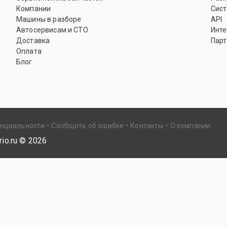
Компании
Сист
Машины в разборе
API
Автосервисам и СТО
Инте
Доставка
Парт
Оплата
Блог
енциальности
Сообщить об ошибке
Контакты
О компании
io.ru ©
2026