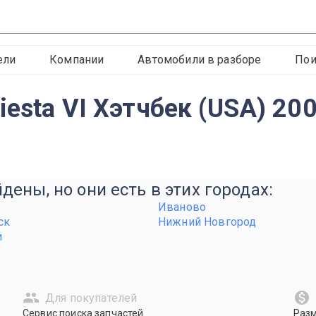
ели
Компании
Автомобили в разборе
Пои
iesta VI Хэтчбек (USA) 20
ены, но они есть в этих городах:
Иваново
ск
Нижний Новгород
и
Для покупателей
Сервис поиска запчастей
Раз