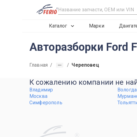
R
Каталог
Марки
Двигат
Авторазборки Ford F
Главная
/
/
Череповец
К сожалению компании не найд
Владимир
Вологда
Москва
Мурман
Симферополь
Тольятт
R