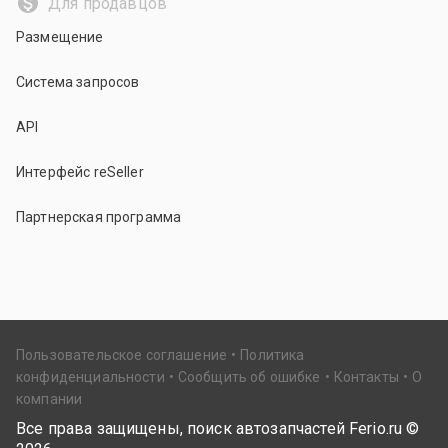
Для продавцов
Размещение
Система запросов
API
Интерфейс reSeller
Партнерская программа
Пользовательское соглашение
Политика
конфиденциальности
Сообщить об ошибке
Контакты
О
компании
Все права защищены, поиск автозапчастей Ferio.ru ©