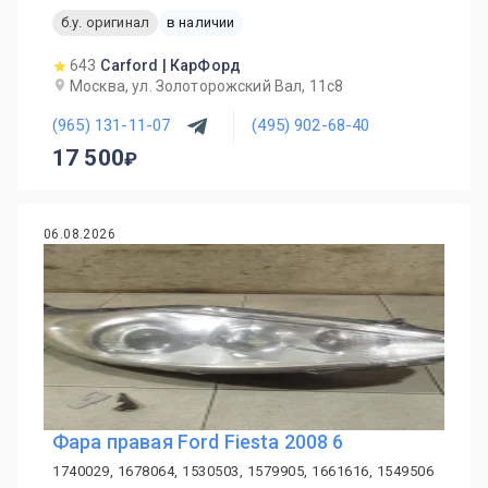
б.у. оригинал
в наличии
643
Carford | КарФорд
Москва, ул. Золоторожский Вал, 11с8
(965) 131-11-07
(495) 902-68-40
17 500
06.08.2026
Фара правая Ford Fiesta 2008 6
1740029, 1678064, 1530503, 1579905, 1661616, 1549506