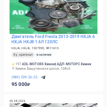
Двигатель Ford Fiesta 2013-2019 HXJA 6
HXJA HXJB 1.6Л 120ЛС
HXJA, HXJA, 1537995, 9R11615
б.у. оригинал
в наличии
197
ADL-MOTORS Химки| АДЛ-МОТОРС Химки
Химки, Вашутинское шоссе, 10Ас5
(980) 539-26-25
95 000
05.08.2026