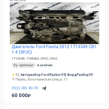
05.08.2026
Двигатель Ford Fiesta 2012 1713349 CB1
1.4 (SPJC)
1713349, 1705062, SPJC, SPJC
б.у. оригинал
в наличии
92
Авторазбор FordRazbor59| ФордРазбор59
Пермь, Волочаевская улица, 11
(922) 383-80-59
60 000