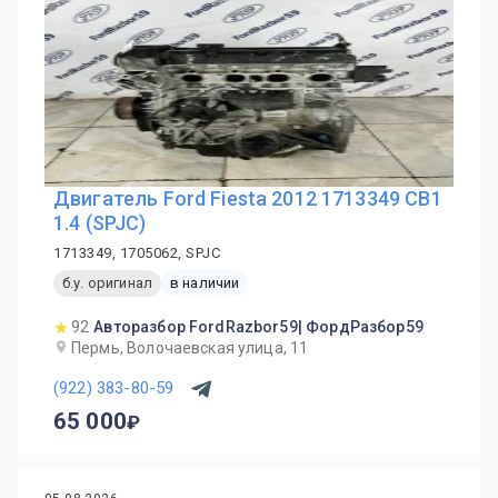
Двигатель Ford Fiesta 2012 1713349 CB1
1.4 (SPJC)
1713349, 1705062, SPJC
б.у. оригинал
в наличии
92
Авторазбор FordRazbor59| ФордРазбор59
Пермь, Волочаевская улица, 11
(922) 383-80-59
65 000