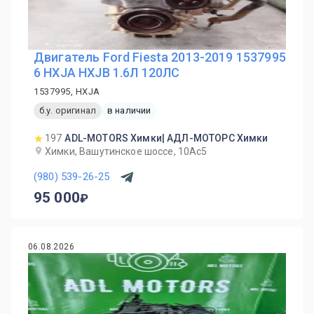
Двигатель Ford Fiesta 2013-2019 1537995
6 HXJA HXJB 1.6Л 120ЛС
1537995, HXJA
б.у. оригинал
в наличии
197
ADL-MOTORS Химки| АДЛ-МОТОРС Химки
Химки, Вашутинское шоссе, 10Ас5
(980) 539-26-25
95 000
06.08.2026