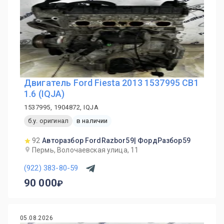
Двигатель Ford Fiesta 2013 1537995 CB1
1.6 (IQJA)
1537995, 1904872, IQJA
б.у. оригинал
в наличии
92
Авторазбор FordRazbor59| ФордРазбор59
Пермь, Волочаевская улица, 11
(922) 383-80-59
90 000
05.08.2026