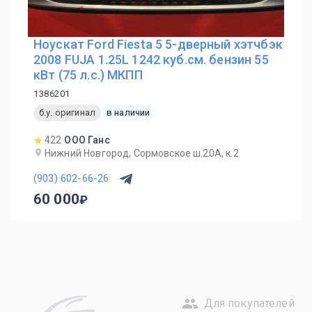
Ноускат Ford Fiesta 5 5-дверный хэтчбэк
2008 FUJA 1.25L 1242 куб.см. бензин 55
кВт (75 л.с.) МКПП
1386201
б.у. оригинал
в наличии
422
ООО Ганс
Нижний Новгород, Сормовское ш.20А, к.2
(903) 602-66-26
60 000
Для покупателей