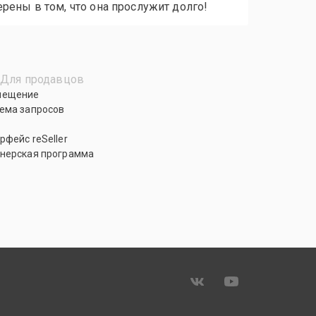
рены в том, что она прослужит долго!
Для продавцов
мещение
ема запросов
рфейс reSeller
нерская программа