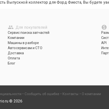
ть Выпускной коллектор для Форд Фиеста, Вы будете уве
Для покупателей
Сервис поиска запчастей
Раз
Компании
Сист
Машины в разборе
API
Автосервисам и СТО
Инте
Доставка
Парт
Оплата
Блог
енциальности
Сообщить об ошибке
Контакты
О компании
io.ru ©
2026