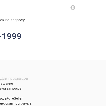
ск по запросу
-1999
Для продавцов
мещение
ема запросов
рфейс reSeller
нерская программа