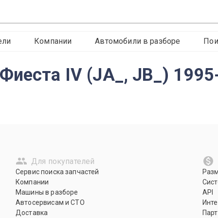
ели
Компании
Автомобили в разборе
Пои
Фиеста IV (JA_, JB_) 1995
Для покупателей
Сервис поиска запчастей
Раз
Компании
Сист
Машины в разборе
API
Автосервисам и СТО
Инте
Доставка
Парт