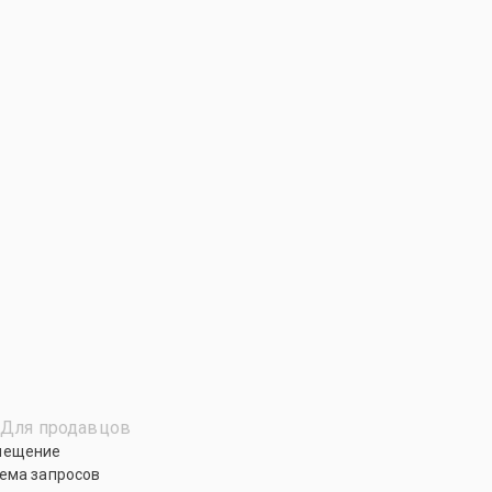
Для продавцов
мещение
ема запросов