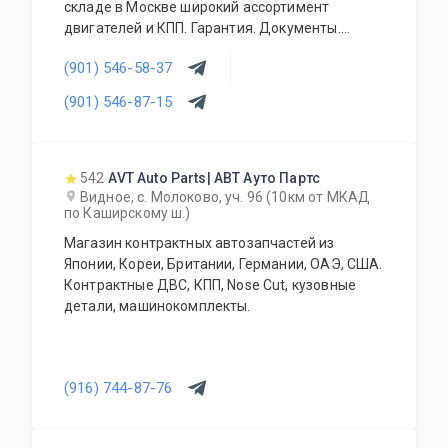
складе в Москве широкий ассортимент
двигателей и КПП. Гарантия. Документы.
Конкурентные цены. Работаем с оптовиками и
(901) 546-58-37
регионами. Контрактные запчасти (кузовные
элементы, трансмиссия, ходовая часть,
(901) 546-87-15
тормозная система, электрика, оптика,
салоны).Есть свой сервис и разборка.
542
AVT Auto Parts| АВТ Ауто Партс
Видное, с. Молоково, уч. 96 (10км от МКАД
по Каширскому ш.)
Магазин контрактных автозапчастей из
Японии, Кореи, Британии, Германии, ОАЭ, США.
Контрактные ДВС, КПП, Nose Cut, кузовные
детали, машинокомплекты.
(916) 744-87-76