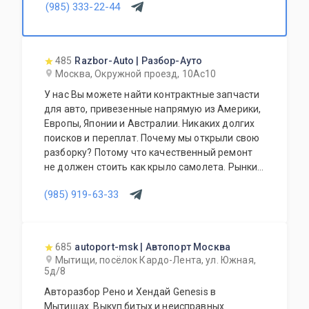
(985) 333-22-44
485
Razbor-Auto | Разбор-Ауто
Москва, Окружной проезд, 10Ас10
У нас Вы можете найти контрактные запчасти
для авто, привезенные напрямую из Америки,
Европы, Японии и Австралии. Никаких долгих
поисков и переплат. Почему мы открыли свою
разборку? Потому что качественный ремонт
не должен стоить как крыло самолета. Рынки
США, Европы, Японии и Австралии полны
(985) 919-63-33
отличных доноров с живыми узлами. Мы
отбираем лучшее, чтобы вы могли починить
авто с умом, а не переплачивать за новый
оригинал у дилера.
685
autoport-msk | Автопорт Москва
Мытищи, посёлок Кардо-Лента, ул. Южная,
5д/8
Авторазбор Рено и Хендай Genesis в
Мытищах. Выкуп битых и неисправных