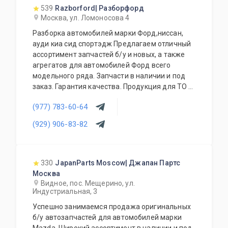
539
Razborford| Разборфорд
Москва, ул. Ломоносова 4
Разборка автомобилей марки Форд,ниссан,
ауди киа сид спортэдж Предлагаем отличный
ассортимент запчастей б/у и новых, а также
агрегатов для автомобилей Форд всего
модельного ряда. Запчасти в наличии и под
заказ. Гарантия качества. Продукция для ТО и
аксессуары также в наличии. Покупка
(977) 783-60-64
автомобилей. Доступные цены. Работа с
региональными клиентами. Приезжайте к нам
(929) 906-83-82
- квалифицированные специалисты помогут с
выбором.
330
JapanParts Moscow| Джапан Партс
Москва
Видное, пос. Мещерино, ул.
Индустриальная, 3
Успешно занимаемся продажа оригинальных
б/у автозапчастей для автомобилей марки