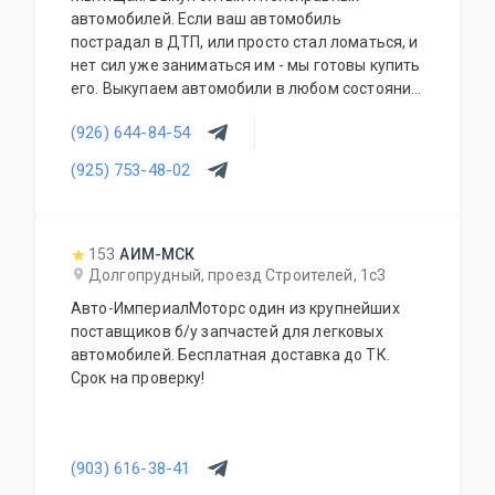
автомобилей. Если ваш автомобиль
пострадал в ДТП, или просто стал ломаться, и
нет сил уже заниматься им - мы готовы купить
его. Выкупаем автомобили в любом состоянии.
Оценка стоимости происходит дистанционно
(926) 644-84-54
по фото. Наши специалисты приедут, оформят
договор, вывезут автомобиль на эвакуаторе.
(925) 753-48-02
153
АИМ-МСК
Долгопрудный, проезд Строителей, 1с3
Авто-ИмпериалМоторс один из крупнейших
поставщиков б/у запчастей для легковых
автомобилей. Бесплатная доставка до ТК.
Срок на проверку!
(903) 616-38-41