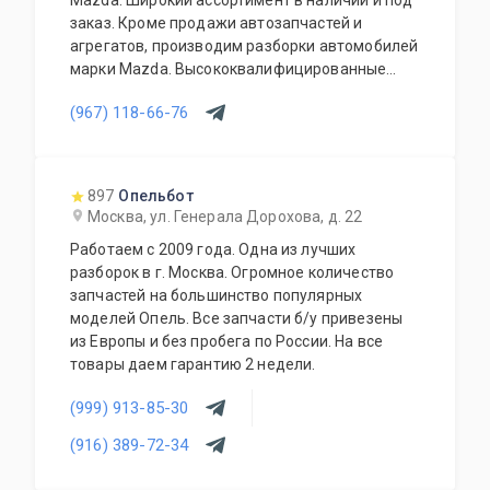
Mazda. Широкий ассортимент в наличии и под
заказ. Кроме продажи автозапчастей и
агрегатов, производим разборки автомобилей
марки Mazda. Высококвалифицированные
специалисты выполнят слесарный ремонт, все
(967) 118-66-76
его виды. В нашем автосервисе проводится
полная диагностика Вашего автомобиля.
Подберем и установим необходимую
автозапчасть или агрегат, а также
897
Опельбот
дополнительное оборудование для Вашего
Москва, ул. Генерала Дорохова, д. 22
автомобиля. Гарантия качества на все услуги
Работаем с 2009 года. Одна из лучших
и продукцию. Квалифицированные
разборок в г. Москва. Огромное количество
специалисты. Мы работаем для Вас каждый
запчастей на большинство популярных
день.
моделей Опель. Все запчасти б/у привезены
из Европы и без пробега по России. На все
товары даем гарантию 2 недели.
(999) 913-85-30
(916) 389-72-34