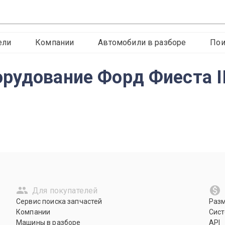
ели
Компании
Автомобили в разборе
Пои
удование Форд Фиеста III 
Для покупателей
Сервис поиска запчастей
Раз
Компании
Сист
Машины в разборе
API