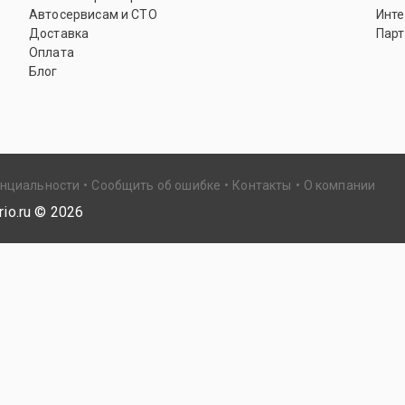
Автосервисам и СТО
Инте
Доставка
Парт
Оплата
Блог
енциальности
Сообщить об ошибке
Контакты
О компании
io.ru ©
2026