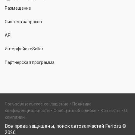
Размещение
Система запросов
API
Интерфейс reSeller
Партнерская программа
Пользовательское соглашение
Политика
конфиденциальности
Сообщить об ошибке
Контакты
О
компании
Все права защищены, поиск автозапчастей Ferio.ru ©
2026