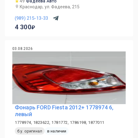
49
Фадеева Авто
Краснодар, ул. Фадеева, 215
(989) 215-13-33
4 300
03.08.2026
Фонарь FORD Fiesta 2012+ 1778974 6,
левый
1778974, 1823622, 1781772, 1786198, 1877011
б.у. оригинал
в наличии