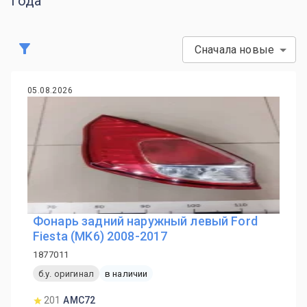
года
Сначала новые
05.08.2026
Фонарь задний наружный левый Ford
Fiesta (MK6) 2008-2017
1877011
б.у. оригинал
в наличии
201
AMC72