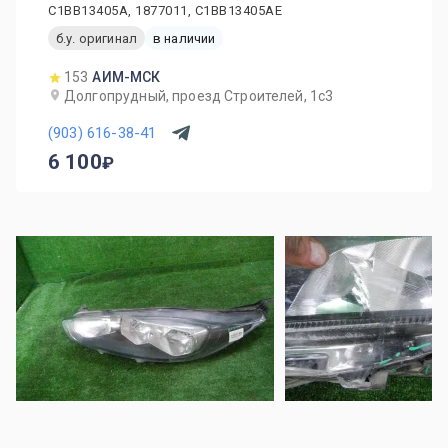
C1BB13405A, 1877011, C1BB13405AE
б.у. оригинал
в наличии
153
АИМ-МСК
Долгопрудный, проезд Строителей, 1с3
(903) 616-38-41
6 100