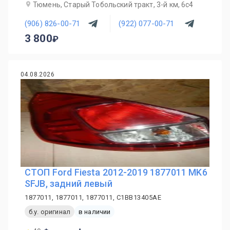
Тюмень, Старый Тобольский тракт, 3-й км, 6с4
(906) 826-00-71
(922) 077-00-71
3 800
04.08.2026
СТОП Ford Fiesta 2012-2019 1877011 MK6
SFJB, задний левый
1877011, 1877011, 1877011, C1BB13405AE
б.у. оригинал
в наличии