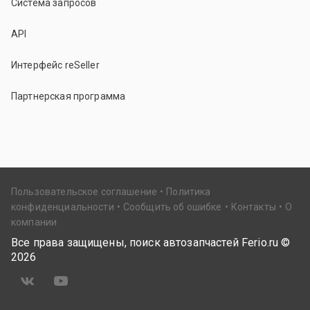
Система запросов
API
Интерфейс reSeller
Партнерская программа
Пользовательское соглашение
Политика
конфиденциальности
Сообщить об ошибке
Контакты
О
компании
Все права защищены, поиск автозапчастей Ferio.ru ©
2026