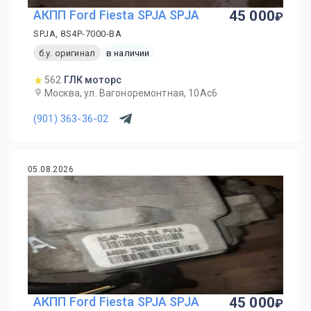
АКПП Ford Fiesta SPJA SPJA
45 000
SPJA, 8S4P-7000-BA
б.у. оригинал
в наличии
562
ГЛК моторс
Москва, ул. Вагоноремонтная, 10Ас6
(901) 363-36-02
05.08.2026
АКПП Ford Fiesta SPJA SPJA
45 000