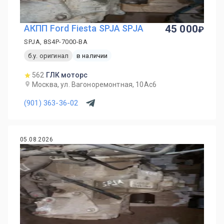
АКПП Ford Fiesta SPJA SPJA
45 000
SPJA, 8S4P-7000-BA
б.у. оригинал
в наличии
562
ГЛК моторс
Москва, ул. Вагоноремонтная, 10Ас6
(901) 363-36-02
05.08.2026