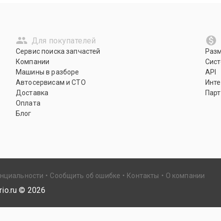
Для покупателей
Сервис поиска запчастей
Раз
Компании
Сист
Машины в разборе
API
Автосервисам и СТО
Инте
Доставка
Парт
Оплата
Блог
енциальности
Сообщить об ошибке
Контакты
О компании
io.ru ©
2026