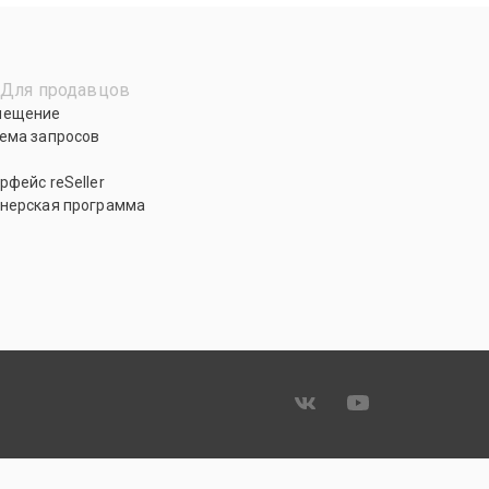
Для продавцов
мещение
ема запросов
рфейс reSeller
нерская программа