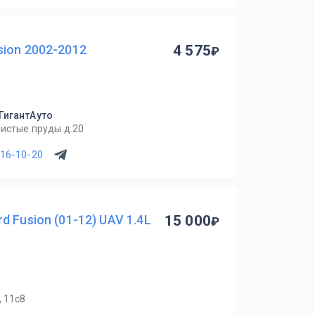
ion 2002-2012
4 575
 ГигантАуто
Чистые пруды д.20
716-10-20
 Fusion (01-12) UAV 1.4L
15 000
, 11с8