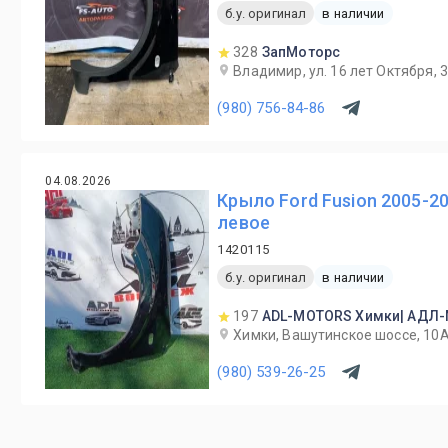
б.у. оригинал
в наличии
328
ЗапМоторс
Владимир, ул. 16 лет Октября, 
(980) 756-84-86
04.08.2026
Крыло Ford Fusion 2005-20
левое
1420115
б.у. оригинал
в наличии
197
ADL-MOTORS Химки| АДЛ
Химки, Вашутинское шоссе, 10
(980) 539-26-25