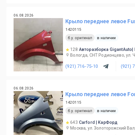
06.08.2026
Крыло переднее левое Fus
1420115
б.у. оригинал
в наличии
128
Авторазборка GigantAuto|
Вологда, СНТ Родионцево, ул. 
(921) 716-75-10
(921) 
06.08.2026
Крыло переднее левое Ford
1420115
б.у. оригинал
в наличии
643
Carford | КарФорд
Москва, ул. Золоторожский Вал