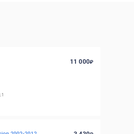
11 000
.1
ion 2002-2012