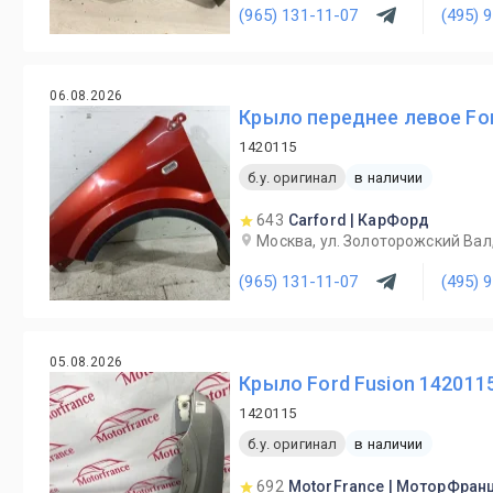
(965) 131-11-07
(495) 
06.08.2026
Крыло переднее левое Ford
1420115
б.у. оригинал
в наличии
643
Carford | КарФорд
Москва, ул. Золоторожский Вал
(965) 131-11-07
(495) 
05.08.2026
Крыло Ford Fusion 142011
1420115
б.у. оригинал
в наличии
692
MotorFrance | МоторФран