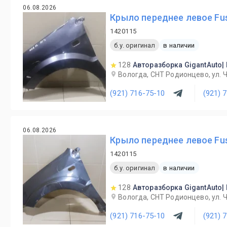
06.08.2026
Крыло переднее левое Fus
1420115
б.у. оригинал
в наличии
128
Авторазборка GigantAuto|
Вологда, СНТ Родионцево, ул. 
(921) 716-75-10
(921) 
06.08.2026
Крыло переднее левое Fus
1420115
б.у. оригинал
в наличии
128
Авторазборка GigantAuto|
Вологда, СНТ Родионцево, ул. 
(921) 716-75-10
(921) 