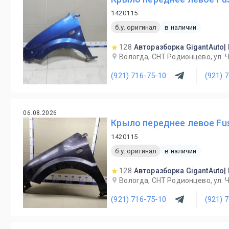
1420115
б.у. оригинал
в наличии
128
Авторазборка GigantAuto|
Вологда, СНТ Родионцево, ул. 
(921) 716-75-10
(921) 
06.08.2026
Крыло переднее левое Fus
1420115
б.у. оригинал
в наличии
128
Авторазборка GigantAuto|
Вологда, СНТ Родионцево, ул. 
(921) 716-75-10
(921) 