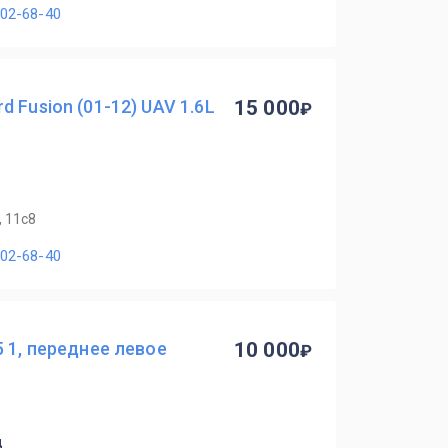
902-68-40
 Fusion (01-12) UAV 1.6L
15 000
, 11с8
902-68-40
5 1, переднее левое
10 000
ц