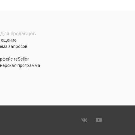
Для продавцов
мещение
ема запросов
рфейс reSeller
нерская программа