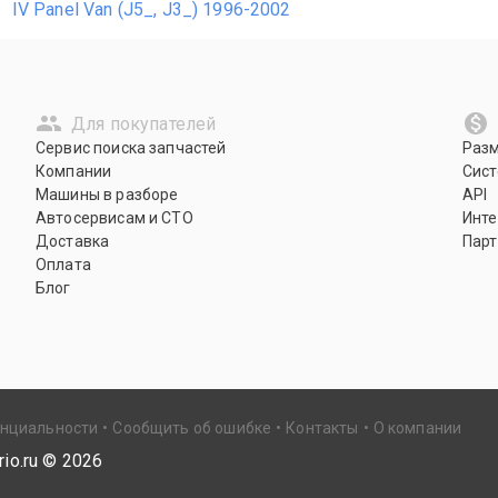
IV Panel Van (J5_, J3_) 1996-2002
Для покупателей
Сервис поиска запчастей
Раз
Компании
Сист
Машины в разборе
API
Автосервисам и СТО
Инте
Доставка
Парт
Оплата
Блог
енциальности
Сообщить об ошибке
Контакты
О компании
io.ru ©
2026