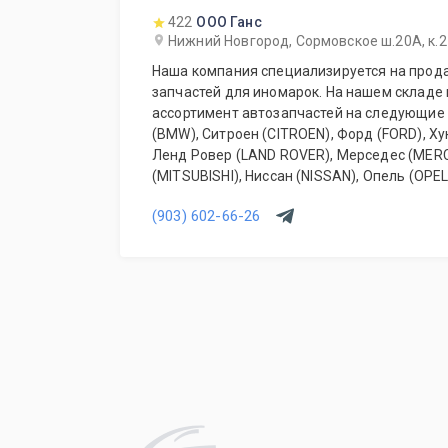
422
ООО Ганс
Нижний Новгород, Сормовское ш.20А, к.2
Наша компания специализируется на прода
запчастей для иномарок. На нашем складе
ассортимент автозапчастей на следующие 
(BMW), Ситроен (CITROEN), Форд (FORD), Хун
Ленд Ровер (LAND ROVER), Мерседес (MER
(MITSUBISHI), Ниссан (NISSAN), Опель (OPE
(RENAULT), Вольво (VOLVO), Шкода (SKODA)
(903) 602-66-26
(VOLKSWAGEN) и многие другие; Склад рег