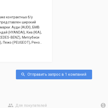
же контрактных б/у
 представлен широкий
марки: Ауди (AUDI), БМВ
дай (HYANDAI), Киа (KIA),
CEDES-BENZ), Митсубиси
L), Пежо (PEUGEOT), Рено
, Фольксваген
улярно пополняется!
Отправить запрос в 1 компаний
Для покупателей