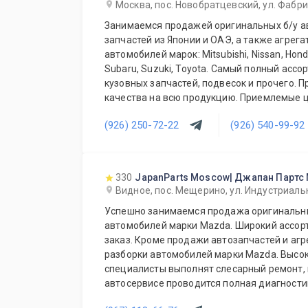
Москва, пос. Новобратцевский, ул. Фабри
Занимаемся продажей оригинальных б/у а
запчастей из Японии и ОАЭ, а также агрега
автомобилей марок: Mitsubishi, Nissan, Honda,
Subaru, Suzuki, Toyota. Самый полный асс
кузовных запчастей, подвесок и прочего. 
качества на всю продукцию. Приемлемые ц
постоянных и оптовых клиентов. Будем рад
(926) 250-72-22
(926) 540-99-92
ежедневно!
330
JapanParts Moscow| Джапан Партс
Видное, пос. Мещерино, ул. Индустриальн
Успешно занимаемся продажа оригинальны
автомобилей марки Mazda. Широкий ассорт
заказ. Кроме продажи автозапчастей и агр
разборки автомобилей марки Mazda. Выс
специалисты выполнят слесарный ремонт, 
автосервисе проводится полная диагности
Подберем и установим необходимую автозапчасть 