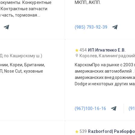
 Документы. Конкурентные
МКПП, АКПП.
и
 часть, тормозная
вой сервис и разборка.
(985) 793-92-39
454
ИП Игнатенко Е.В.
АД по Каширскому ш.)
Королев, Калининградский п
нии, Кореи, Британии,
КарскомПро на рынке с 2003 
, Nose Cut, кузовные
американских автомобилей .
американских внедорожниках 
Dodge и некоторых других ма
(967)100-16-16
(9
539
Razborford| Разборф