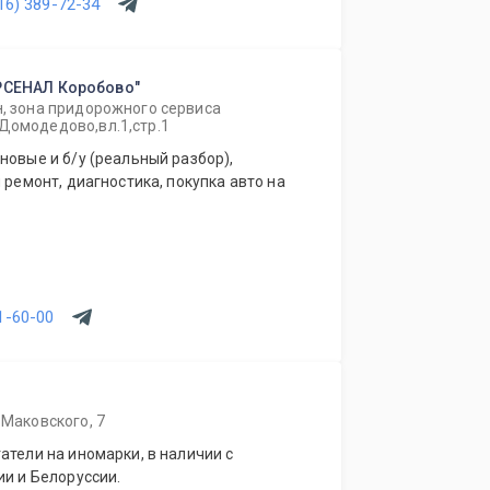
16) 389-72-34
АРСЕНАЛ Коробово"
н, зона придорожного сервиса
Домодедово,вл.1,стр.1
новые и б/у (реальный разбор),
 ремонт, диагностика, покупка авто на
1-60-00
 Маковского, 7
атели на иномарки, в наличии с
ии и Белоруссии.