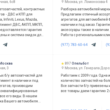
чная, 6с8
Москва, ул. Ломоносова 4
втозапчастей, контрактных
Разборка автомобилей марки
тов - ДВС и КПП для
Предлагаем отличный ассорти
 Infiniti, Lexus, Mazda,
агрегатов для автомобилей 
ортимент ДВС, АКПП, МКПП,
наличии и под заказ. Гарант
Предоставляется гарантия
аксессуары также в наличии
ены и система скидок для
Работа с региональными клие
ы видеть Вас у себя
квалифицированные специал
(977) 783-60-64
(9
 Москва
897
Опельбот
ая, 3
Москва, ул. Генерала Дорох
х б/у автозапчастей для
Работаем с 2009 года. Одна 
имент в наличии и под
количество запчастей на бо
егатов, производим
Все запчасти б/у привезены и
ококвалифицированные
все товары даем гарантию 2 
все его виды. В нашем
ка Вашего автомобиля.
или агрегат, а