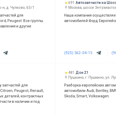
691
Автозапчасти на Шос
н, д. Чулково, 63/1
Москва, шоссе Энтузиастов
апчастей для
Наша компания осуществляет
 Ford, Peugeot. Все группы.
автомобилей Форд Европейск
равления и другие
(925) 562-04-15
(9
481
Дон 21
Пушкино, г. Пушкино, ул. Лу
у запчастей для
Разборка европейских автом
Citroen, Peugeot, Renault,
автомобили Audi, Bentley, BMW
ных деталей, контрактных
Skoda, Smart, Volkswagen.
пчасти в наличии и под