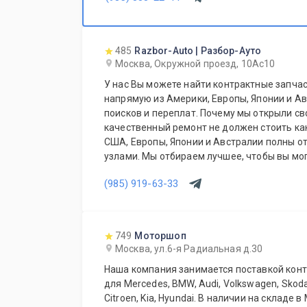
485
Razbor-Auto | Разбор-Ауто
Москва, Окружной проезд, 10Ас10
У нас Вы можете найти контрактные запчас
напрямую из Америки, Европы, Японии и Ав
поисков и переплат. Почему мы открыли св
качественный ремонт не должен стоить ка
США, Европы, Японии и Австралии полны о
узлами. Мы отбираем лучшее, чтобы вы мог
не переплачивать за новый оригинал у дил
(985) 919-63-33
749
Моторшоп
Москва, ул.6-я Радиальная д.30
Наша компания занимается поставкой конт
для Mercedes, BMW, Audi, Volkswagen, Skoda,
Citroen, Kia, Hyundai. В наличии на складе 