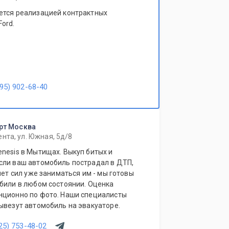
ется реализацией контрактных
ord.
95) 902-68-40
орт Москва
нта, ул. Южная, 5д/8
nesis в Мытищах. Выкуп битых и
сли ваш автомобиль пострадал в ДТП,
нет сил уже заниматься им - мы готовы
обили в любом состоянии. Оценка
нционно по фото. Наши специалисты
ывезут автомобиль на эвакуаторе.
25) 753-48-02