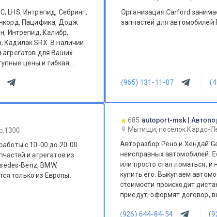
, LHS, Интрепид, Себринг,
Организация Carford занима
онкорд, Пацифика, Додж
запчастей для автомобилей F
н, Интрепид, Калибр,
, Кадилак SRX. В наличии
и агрегатов для Ваших
(965) 131-11-07
(4
685
autoport-msk | Автоп
Мытищи, посёлок Кардо-Ле
р.1300
Авторазбор Рено и Хендай Ge
работы с 10-00 до 20-00
неисправных автомобилей. Е
пчастей и агрегатов из
или просто стал ломаться, и 
rsedes-Benz, BMW,
купить его. Выкупаем автом
стоимости происходит диста
приедут, оформят договор, в
(926) 644-84-54
(9