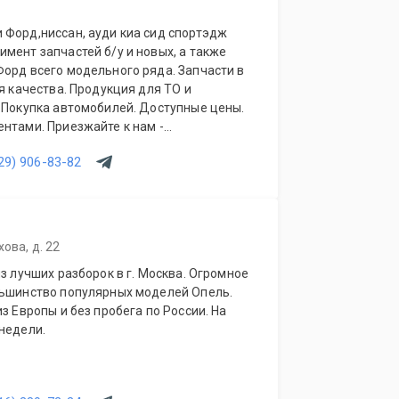
 Форд,ниссан, ауди киа сид спортэдж
мент запчастей б/у и новых, а также
Форд всего модельного ряда. Запчасти в
ия качества. Продукция для ТО и
. Покупка автомобилей. Доступные цены.
нтами. Приезжайте к нам -
исты помогут с выбором.
29) 906-83-82
ова, д. 22
из лучших разборок в г. Москва. Огромное
льшинство популярных моделей Опель.
з Европы и без пробега по России. На
недели.