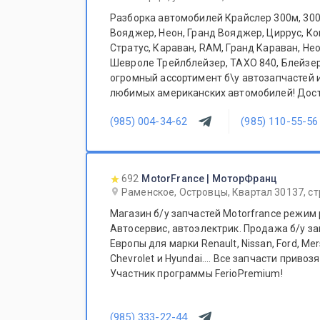
Разборка автомобилей Крайслер 300м, 300С
Вояджер, Неон, Гранд Вояджер, Циррус, К
Стратус, Караван, RAM, Гранд Караван, Нео
Шевроле Трейлблейзер, ТАХО 840, Блейзер
огромный ассортимент б\у автозапчастей 
любимых американских автомобилей! Доступные цены и гибкая
система скидок.
(985) 004-34-62
(985) 110-55-56
692
MotorFrance | МоторФранц
Раменское, Островцы, Квартал 30137, ст
Магазин б/у запчастей Motorfrance режим 
Автосервис, автоэлектрик. Продажа б/у за
Европы для марки Renault, Nissan, Ford, Me
Chevrolet и Hyundai.... Все запчасти привозятся только из Европы.
Участник программы FerioPremium!
(985) 333-22-44