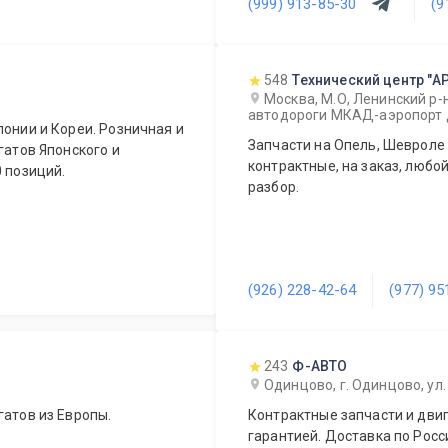
(999) 913-85-30
(9
Вашего автомобиля.
 день.
548
Технический центр "
Москва, М.О, Ленинский р-
автодороги МКАД-аэропорт 
понии и Кореи. Розничная и
Запчасти на Опель, Шевроле 
гатов Японского и
контрактные, на заказ, любой
0 позиций.
разбор.
(926) 228-42-64
(977) 95
243
Ф-АВТО
Одинцово, г. Одинцово, ул.
гатов из Европы.
Контрактные запчасти и двиг
гарантией. Доставка по Росс