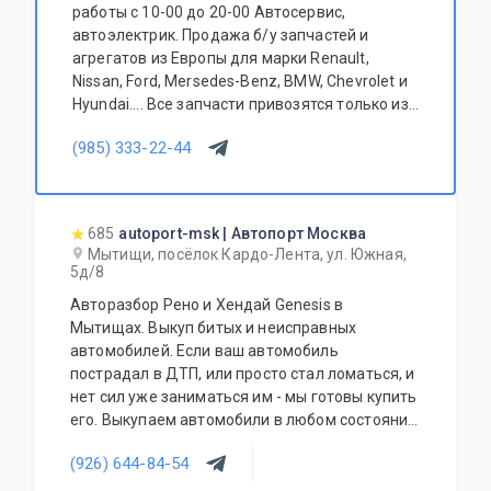
работы с 10-00 до 20-00 Автосервис,
автоэлектрик. Продажа б/у запчастей и
агрегатов из Европы для марки Renault,
Nissan, Ford, Mersedes-Benz, BMW, Chevrolet и
Hyundai.... Все запчасти привозятся только из
Европы. Участник программы FerioPremium!
(985) 333-22-44
685
autoport-msk | Автопорт Москва
Мытищи, посёлок Кардо-Лента, ул. Южная,
5д/8
Авторазбор Рено и Хендай Genesis в
Мытищах. Выкуп битых и неисправных
автомобилей. Если ваш автомобиль
пострадал в ДТП, или просто стал ломаться, и
нет сил уже заниматься им - мы готовы купить
его. Выкупаем автомобили в любом состоянии.
Оценка стоимости происходит дистанционно
(926) 644-84-54
по фото. Наши специалисты приедут, оформят
договор, вывезут автомобиль на эвакуаторе.