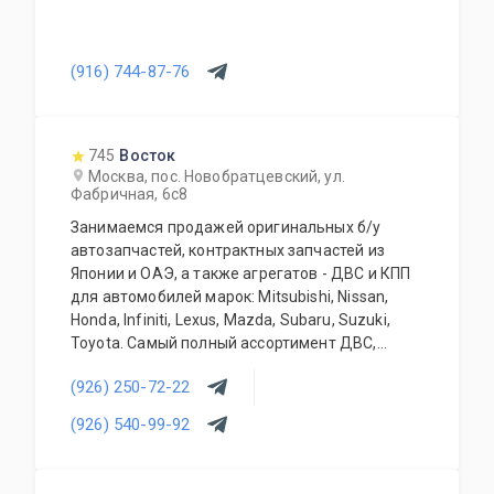
(916) 744-87-76
745
Восток
Москва, пос. Новобратцевский, ул.
Фабричная, 6с8
Занимаемся продажей оригинальных б/у
автозапчастей, контрактных запчастей из
Японии и ОАЭ, а также агрегатов - ДВС и КПП
для автомобилей марок: Mitsubishi, Nissan,
Honda, Infiniti, Lexus, Mazda, Subaru, Suzuki,
Toyota. Самый полный ассортимент ДВС,
АКПП, МКПП, кузовных запчастей, подвесок и
(926) 250-72-22
прочего. Предоставляется гарантия качества
на всю продукцию. Приемлемые цены и
(926) 540-99-92
система скидок для постоянных и оптовых
клиентов. Будем рады видеть Вас у себя
ежедневно!