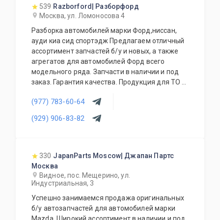
539
Razborford| Разборфорд
Москва, ул. Ломоносова 4
Разборка автомобилей марки Форд,ниссан,
ауди киа сид спортэдж Предлагаем отличный
ассортимент запчастей б/у и новых, а также
агрегатов для автомобилей Форд всего
модельного ряда. Запчасти в наличии и под
заказ. Гарантия качества. Продукция для ТО и
аксессуары также в наличии. Покупка
(977) 783-60-64
автомобилей. Доступные цены. Работа с
региональными клиентами. Приезжайте к нам
(929) 906-83-82
- квалифицированные специалисты помогут с
выбором.
330
JapanParts Moscow| Джапан Партс
Москва
Видное, пос. Мещерино, ул.
Индустриальная, 3
Успешно занимаемся продажа оригинальных
б/у автозапчастей для автомобилей марки
Mazda. Широкий ассортимент в наличии и под