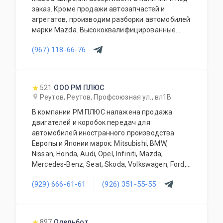
заказ. Кроме продажи автозапчастей и
агрегатов, производим разборки автомобилей
марки Mazda. Высококвалифицированные
специалисты выполнят слесарный ремонт, все
(967) 118-66-76
его виды. В нашем автосервисе проводится
полная диагностика Вашего автомобиля.
Подберем и установим необходимую
автозапчасть или агрегат, а также
521
ООО РМ ПЛЮС
дополнительное оборудование для Вашего
Реутов, Реутов, Профсоюзная ул., вл1В
автомобиля. Гарантия качества на все услуги
В компании РМ ПЛЮС налажена продажа
и продукцию. Квалифицированные
двигателей и коробок передач для
специалисты. Мы работаем для Вас каждый
автомобилей иностранного производства
день.
Европы и Японии марок: Mitsubishi, BMW,
Nissan, Honda, Audi, Opel, Infiniti, Mazda,
Mercedes-Benz, Seat, Skoda, Volkswagen, Ford,
Iveco, Fiat, Citroen . Продукция Б/У и только
(929) 666-61-61
(926) 351-55-55
оригинальная. Все агрегаты тщательно
отбираются нашими специалистами и
обязательно проходят проверку. Наша
компания длительное время успешно
897
Опельбот