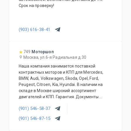
Срок на проверку!
(903) 616-38-41
749
Моторшоп
Москва, ул.6-я Радиальная д.30
Наша компания занимается поставкой
контрактных моторов и КПП для Mercedes,
BMW, Audi, Volkswagen, Skoda, Opel, Ford,
Peugeot, Citroen, Kia, Hyundai. В наличии на
складе в Москве широкий ассортимент
двигателей и КПП. Гарантия. Документы.
Конкурентные цены. Работаем с оптовиками и
(901) 546-58-37
регионами. Контрактные запчасти (кузовные
элементы, трансмиссия, ходовая часть,
(901) 546-87-15
тормозная система, электрика, оптика,
салоны).Есть свой сервис и разборка.