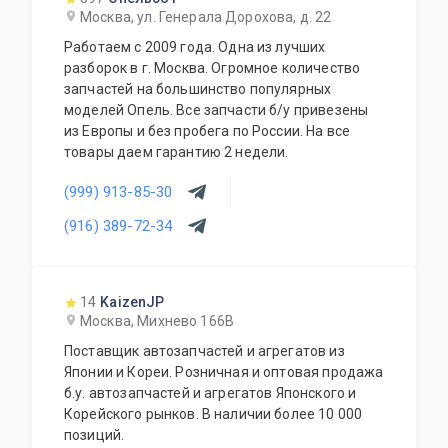
занимается реализацией силовых агрегатов,
Москва, ул. Генерала Дорохова, д. 22
автоматических и механических коробок
Работаем с 2009 года. Одна из лучших
передач. Агрегаты в наличии или под заказ.
разборок в г. Москва. Огромное количество
Поставка под заказ производится в
запчастей на большинство популярных
кратчайшие сроки. Поставки осуществляются
моделей Опель. Все запчасти б/у привезены
в любую точку Российской Федерации.
из Европы и без пробега по России. На все
Грамотные специалисты всегда рады
товары даем гарантию 2 недели.
ответить на все интересующие Вас вопросы.
Будем рады видеть Вас нашими клиентами.
(999) 913-85-30
(916) 389-72-34
14
KaizenJP
Москва, Михнево 166В
Поставщик автозапчастей и агрегатов из
Японии и Кореи. Розничная и оптовая продажа
б.у. автозапчастей и агрегатов Японского и
Корейского рынков. В наличии более 10 000
позиций.