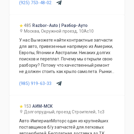
(925) 753-48-02
485
Razbor-Auto | Разбор-Ауто
Москва, Окружной проезд, 10Ас10
У нас Вы можете найти контрактные запчасти
для авто, привезенные напрямую из Америки,
Европы, Японии и Австралии. Никаких долгих
поисков и переплат. Почему мы открыли свою
разборку? Потому что качественный ремонт
не должен стоить как крыло самолета. Рынки
США, Европы, Японии и Австралии полны
(985) 919-63-33
отличных доноров с живыми узлами. Мы
отбираем лучшее, чтобы вы могли починить
авто с умом, а не переплачивать за новый
оригинал у дилера.
153
АИМ-МСК
Долгопрудный, проезд Строителей, 1с3
Авто-ИмпериалМоторс один из крупнейших
поставщиков б/у запчастей для легковых
автомобилей. Бесплатная доставка до ТК.