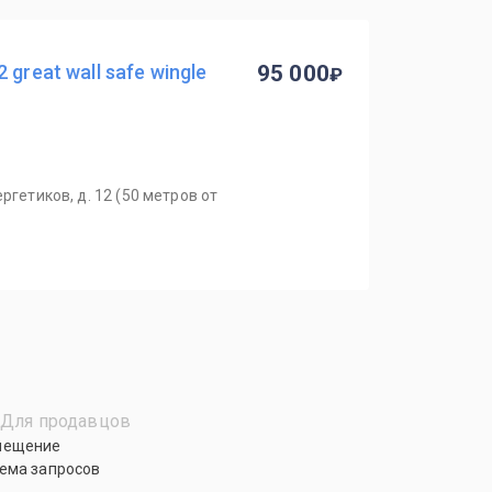
great wall safe wingle
95 000
ргетиков, д. 12 (50 метров от
Для продавцов
мещение
ема запросов