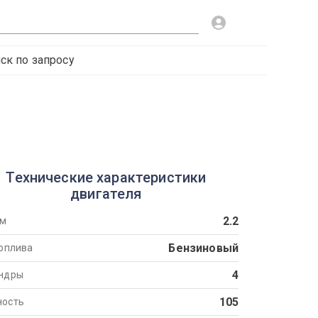
ск по запросу
Технические характеристики
двигателя
2.2
ем
Бензиновый
топлива
4
ндры
105
ость