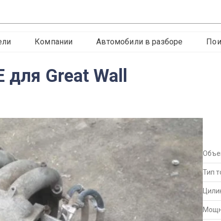
ели
Компании
Автомобили в разборе
Пои
 для Great Wall
Объ
Тип 
Цили
Мощн