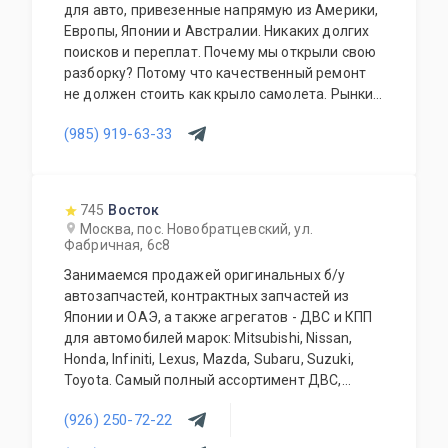
для авто, привезенные напрямую из Америки,
Европы, Японии и Австралии. Никаких долгих
поисков и переплат. Почему мы открыли свою
разборку? Потому что качественный ремонт
не должен стоить как крыло самолета. Рынки
США, Европы, Японии и Австралии полны
(985) 919-63-33
отличных доноров с живыми узлами. Мы
отбираем лучшее, чтобы вы могли починить
авто с умом, а не переплачивать за новый
оригинал у дилера.
745
Восток
Москва, пос. Новобратцевский, ул.
Фабричная, 6с8
Занимаемся продажей оригинальных б/у
автозапчастей, контрактных запчастей из
Японии и ОАЭ, а также агрегатов - ДВС и КПП
для автомобилей марок: Mitsubishi, Nissan,
Honda, Infiniti, Lexus, Mazda, Subaru, Suzuki,
Toyota. Самый полный ассортимент ДВС,
АКПП, МКПП, кузовных запчастей, подвесок и
(926) 250-72-22
прочего. Предоставляется гарантия качества
на всю продукцию. Приемлемые цены и