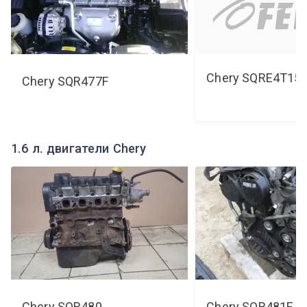
Chery
SQRE4T15
Chery
SQR477F
1.6 л. двигатели Chery
Chery
SQR480
Chery
SQR481F