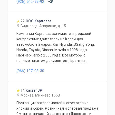
(926) 540-99-92
система скидок для постоянных и оптовых
клиентов. Будем рады видеть Вас у себя
ежедневно!
22
ООО Карплаза
Видное, д. Апаринки, д. 15
Компания Карплаза занимается продажей
контрактных двигателей из Кореи для
автомобилей марок: Kia, Hyundai,SSang Yong,
Honda, Toyota, Nissan, Mazda с 1998 года.
Партнер Ferio с 2003 года. Все моторы с
полным пакетом документов. Гарантия
качества продукции 14 дней с момента
(966) 107-03-30
получения. Все двигатели в наличии в Москве.
Прайс-лист доступен для скачивания.
14
KaizenJP
Москва, Михнево 166В
Поставщик автозапчастей и агрегатов из
Японии и Кореи. Розничная и оптовая продажа
б.у. автозапчастей и агрегатов Японского и