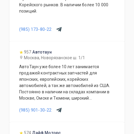
Корейского рынков. В наличии более 10 000
позиций.
(985) 173-80-22
957
Автотаун
Москва, Новорязанское ш. 1/1
АвтоТаун уже более 10 лет занимается
продажей контрактных запчастей для
японских, европейских, корейских
автомобилей, а так же автомобилей из США.
Постоянно в наличии на складах компании в
Москве, Омске и Тюмени, широкий
ассортимент контрактных автозапчастей –
(985) 901-30-22
более 150000 наименований. Все запчасти,
продаваемые с нашего склада БЕЗ пробега по
РФ. Специальное предложение для СТО и
автомагазинов.
574
Лайф Моторс